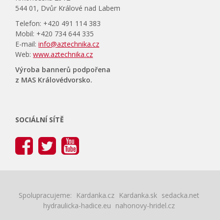
544 01, Dvůr Králové nad Labem
Telefon: +420 491 114 383
Mobil: +420 734 644 335
E-mail:
info@aztechnika.cz
Web:
www.aztechnika.cz
Výroba bannerů podpořena
z MAS Královédvorsko.
SOCIÁLNÍ SÍTĚ
Spolupracujeme:
Kardanka.cz
Kardanka.sk
sedacka.net
hydraulicka-hadice.eu
nahonovy-hridel.cz