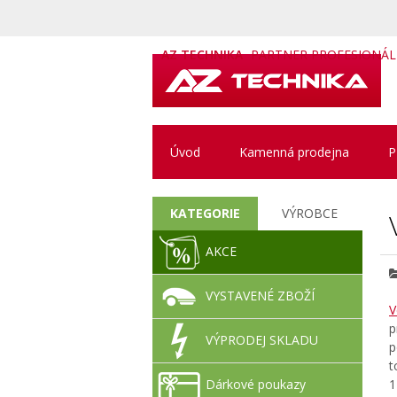
AZ TECHNIKA
PARTNER PROFESIONÁ
Úvod
Kamenná prodejna
P
KATEGORIE
VÝROBCE
AKCE
VYSTAVENÉ ZBOŽÍ
V
p
VÝPRODEJ SKLADU
p
t
Dárkové poukazy
1