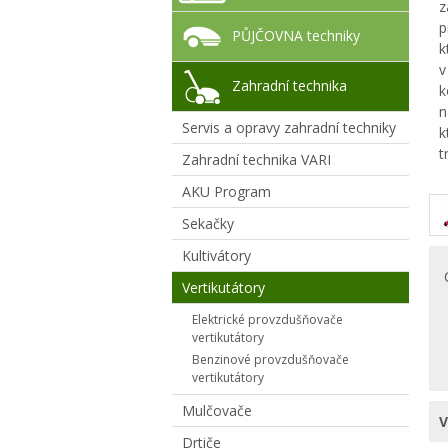
z
p
PŮJČOVNA techniky
k
v
Zahradní technika
k
n
Servis a opravy zahradní techniky
k
t
Zahradní technika VARI
AKU Program
Sekačky
Kultivátory
Vertikutátory
Elektrické provzdušňovače
vertikutátory
Benzinové provzdušňovače
vertikutátory
Mulčovače
V
Drtiče