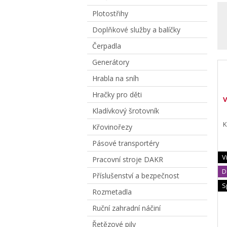
Plotostřihy
Doplňkové služby a balíčky
Čerpadla
Generátory
Hrabla na sníh
Hračky pro děti
Kladívkový šrotovník
K
Křovinořezy
Pásové transportéry
V
Pracovní stroje DAKR
D
Příslušenství a bezpečnost
S
Rozmetadla
Ruční zahradní náčiní
Řetězové pily