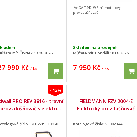
VeGA TS40-W 3in1 motorový
provzdušňovač
Skladem
Skladem na prodejně
ůžete mít:
Čtvrtek 13.08.2026
Můžete mít:
Pondělí 10.08.2026
27 990 Kč
7 950 Kč
/ ks
/ ks
- 12%
Riwall PRO REV 3816 - travní
FIELDMANN FZV 2004-E
provzdušňovač s elektri...
Elektrický prozdušňovač
atalogové číslo: EV16A1901085B
Katalogové číslo: 50002344