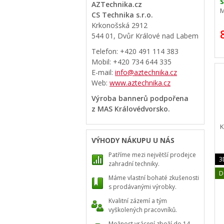
S
AZTechnika.cz
M
CS Technika s.r.o.
Krkonošská 2912
544 01, Dvůr Králové nad Labem
Telefon: +420 491 114 383
Mobil: +420 734 644 335
E-mail:
info@aztechnika.cz
Web:
www.aztechnika.cz
Výroba bannerů podpořena
z MAS Královédvorsko.
K
VÝHODY NÁKUPU U NÁS
Patříme mezi největší prodejce
3
zahradní techniky.
D
Máme vlastní bohaté zkušenosti
s prodávanými výrobky.
Kvalitní zázemí a tým
vyškolených pracovníků.
Možnost vrácení zboží do 14