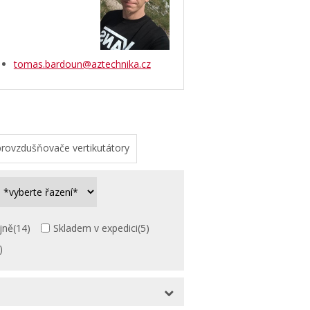
tomas.bardoun@aztechnika.cz
rovzdušňovače vertikutátory
jně
(14)
Skladem v expedici
(5)
)