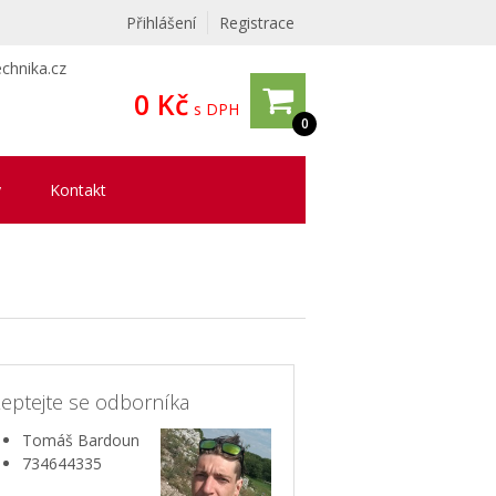
Přihlášení
Registrace
chnika.cz
0 Kč
s DPH
0
y
Kontakt
eptejte se odborníka
Tomáš Bardoun
734644335