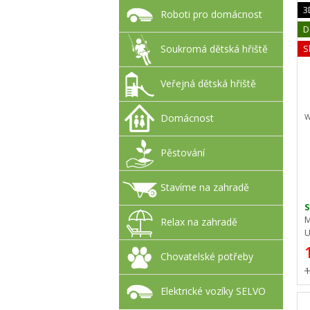
3
Roboti pro domácnost
D
Soukromá dětská hřiště
S
Veřejná dětská hřiště
Domácnost
W
Pěstování
Stavíme na zahradě
M
Relax na zahradě
U
Chovatelské potřeby
1
Elektrické vozíky SELVO