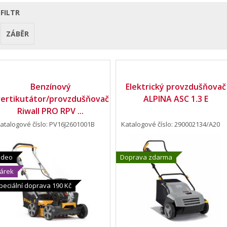
FILTR
ZÁBĚR
Benzínový
Elektrický provzdušňovač
vertikutátor/provzdušňovač
ALPINA ASC 1.3 E
Riwall PRO RPV ...
atalogové číslo: PV16J2601001B
Katalogové číslo: 290002134/A20
ideo
Doprava zdarma
árek
peciální doprava 190 Kč