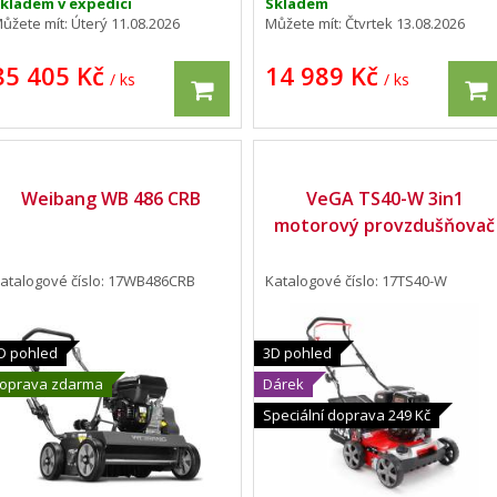
kladem v expedici
Skladem
ůžete mít:
Úterý 11.08.2026
Můžete mít:
Čtvrtek 13.08.2026
85 405 Kč
14 989 Kč
/ ks
/ ks
Weibang WB 486 CRB
VeGA TS40-W 3in1
motorový provzdušňovač
atalogové číslo: 17WB486CRB
Katalogové číslo: 17TS40-W
D pohled
3D pohled
oprava zdarma
Dárek
Speciální doprava 249 Kč