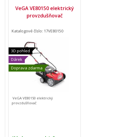
VeGA VE80150 elektrický
provzdušňovač
Katalogové číslo: 17VE80150
3D pohled
Dárek
Doprava zdarma
VeGA VE80150 elektrický
provzdušňovač