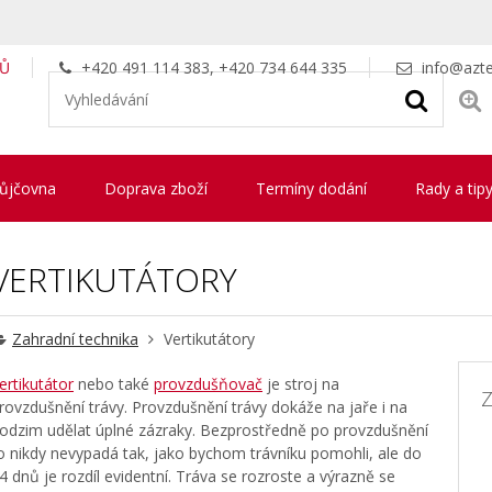
LŮ
+420 491 114 383, +420 734 644 335
info@azte
ůjčovna
Doprava zboží
Termíny dodání
Rady a tip
VERTIKUTÁTORY
Zahradní technika
Vertikutátory
ertikutátor
nebo také
provzdušňovač
je stroj na
Z
rovzdušnění trávy. Provzdušnění trávy dokáže na jaře i na
odzim udělat úplné zázraky. Bezprostředně po provzdušnění
o nikdy nevypadá tak, jako bychom trávníku pomohli, ale do
4 dnů je rozdíl evidentní. Tráva se rozroste a výrazně se