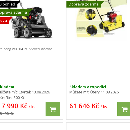
D pohled
Doprava zdarma
oprava zdarma
leva
eibang WB 384 RC provzdušňovač
Skladem
Skladem v expedici
ůžete mít:
Čtvrtek 13.08.2026
Můžete mít:
Úterý 11.08.2026
šetříte:
500 Kč
17 990 Kč
61 646 Kč
/ ks
/ ks
8 490 Kč