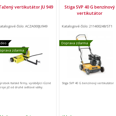
Tažený vertikutátor JU 949
Stiga SVP 40 G benzínový
vertikutátor
atalogové číslo: ACZA000JU949
Katalogové číslo: 211400248/ST1
ideo
Doprava zdarma
oprava zdarma
ýrobek Italské firmy, vyrábějící různé
Stiga SVP 40 G benzínový vertikutátor
troje již od druhé světové války.