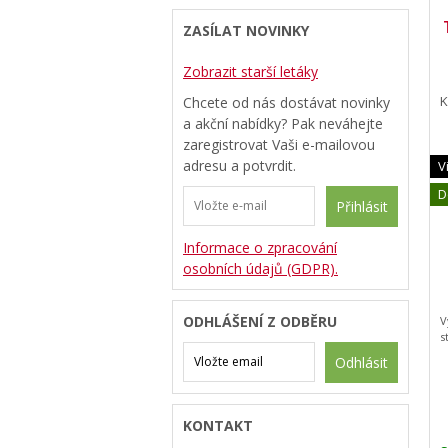
ZASÍLAT NOVINKY
Zobrazit starší letáky
K
Chcete od nás dostávat novinky
a akční nabídky? Pak neváhejte
zaregistrovat Vaši e-mailovou
adresu a potvrdit.
V
D
Přihlásit
Informace o zpracování
osobních údajů (GDPR).
ODHLÁŠENÍ Z ODBĚRU
V
s
Odhlásit
KONTAKT