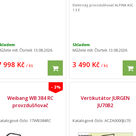
Elektrický provzdušňovač ALPINA ASC
1.3 E
Skladem
Skladem
ůžete mít:
Čtvrtek 13.08.2026
Můžete mít:
Čtvrtek 13.08.2026
7 998 Kč
3 490 Kč
/ ks
/ ks
- 3%
Weibang WB 384 RC
Vertikutátor JURGEN
provzdušňovač
JU70B2
atalogové číslo: 17WB384RC
Katalogové číslo: ACZA0000JU70