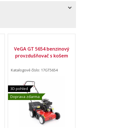
VeGA GT 5654 benzinový
provzdušňovač s košem
Katalogové číslo: 17GT5654
3D pohled
Doprava zdarma