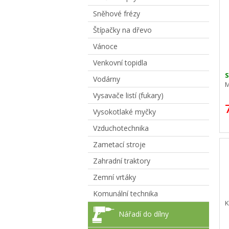
Sněhové frézy
Štípačky na dřevo
Vánoce
Venkovní topidla
Vodárny
M
Vysavače listí (fukary)
Vysokotlaké myčky
Vzduchotechnika
Zametací stroje
Zahradní traktory
Zemní vrtáky
Komunální technika
K
Nářadí do dílny