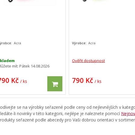
ýrobce:
Acra
Výrobce:
Acra
Skladem
Ověřit dostupnost
ůžete mít:
Pátek 14.08.2026
790 Kč
790 Kč
/ ks
/ ks
odívejte se na výrobky seřazené podle ceny od nejlevnějších v katego
ledáte-li novinky v této kategorii, nejlépe je naleznete pomocí
Nejnov
rodukty seřazené podle abecedy pro Vaši dobrou orientaci v sortime