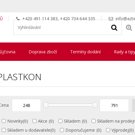
LŮ
+420 491 114 383, +420 734 644 335
info@azte
ůjčovna
Doprava zboží
Termíny dodání
Rady a tip
PLASTKON
Cena
Novinky
(0)
Akce
(0)
Skladem
(0)
Skladem na prodej
Skladem u dodavatele
(0)
Doporučujeme
(0)
Výprodej
(0)