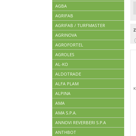
AGBA
AGRIFAB
AGRIFAB / TURFMASTER
AGRINOVA
AGROFORTEL
AGROLES
AL-KO
ALDOTRADE
ALFA PLAM
K
ALPINA
AMA
AMA S.P.A.
ANNOVI REVERBERI S.P.A
ANTHBOT