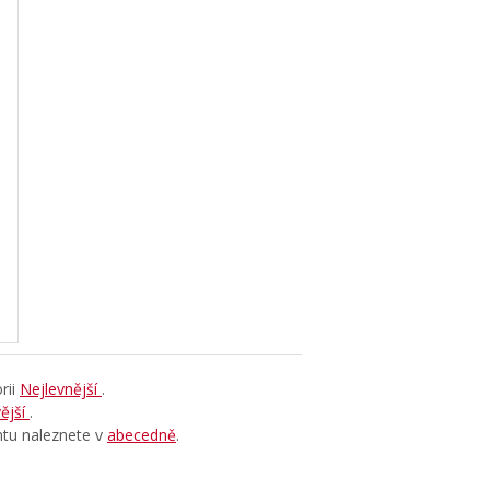
rii
Nejlevnější
.
ější
.
ntu naleznete v
abecedně
.