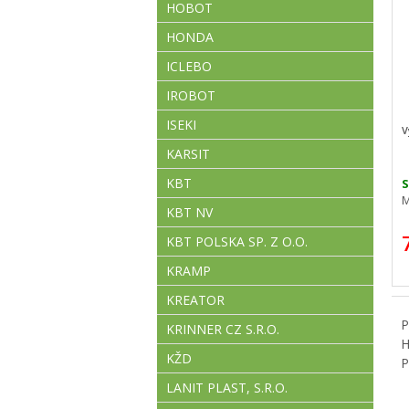
HOBOT
HONDA
ICLEBO
IROBOT
ISEKI
V
KARSIT
KBT
M
KBT NV
KBT POLSKA SP. Z O.O.
KRAMP
KREATOR
P
KRINNER CZ S.R.O.
H
KŽD
P
LANIT PLAST, S.R.O.