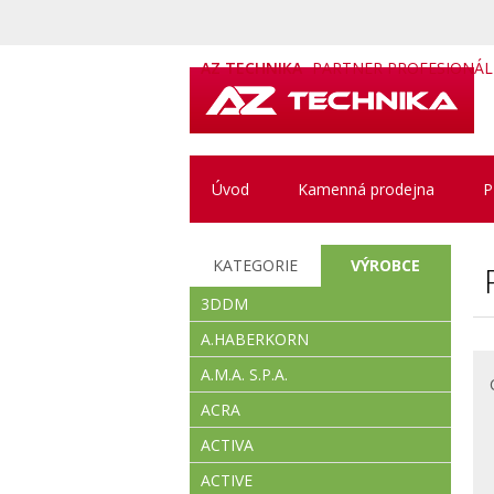
AZ TECHNIKA
PARTNER PROFESIONÁ
Úvod
Kamenná prodejna
P
KATEGORIE
VÝROBCE
3DDM
A.HABERKORN
A.M.A. S.P.A.
ACRA
ACTIVA
ACTIVE