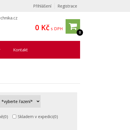
Přihlášení
Registrace
chnika.cz
0 Kč
s DPH
0
y
Kontakt
ně
(0)
Skladem v expedici
(0)