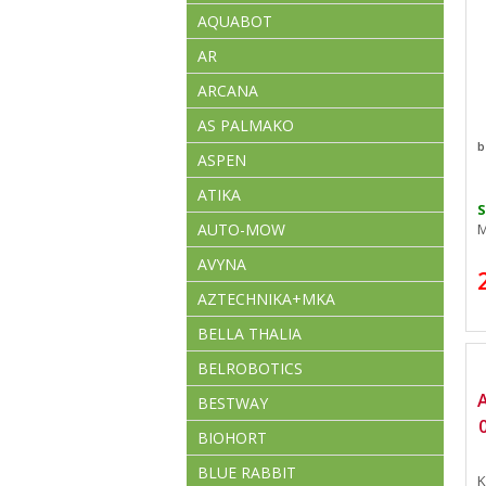
AQUABOT
AR
ARCANA
AS PALMAKO
b
ASPEN
ATIKA
AUTO-MOW
M
AVYNA
AZTECHNIKA+MKA
BELLA THALIA
BELROBOTICS
BESTWAY
BIOHORT
BLUE RABBIT
K