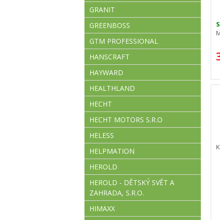
GRANIT
GREENBOSS
M
GTM PROFESSIONAL
HANSCRAFT
HAYWARD
HEALTHLAND
HECHT
HECHT MOTORS S.R.O
HELESS
K
HELPMATION
HEROLD
HEROLD - DĚTSKÝ SVĚT A
ZAHRADA, S.R.O.
HIMAXX