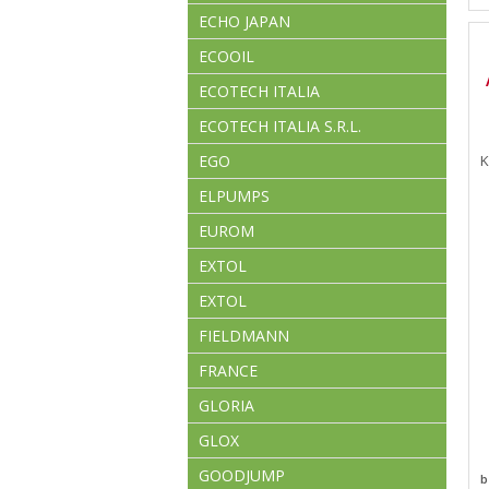
ECHO JAPAN
ECOOIL
ECOTECH ITALIA
ECOTECH ITALIA S.R.L.
EGO
K
ELPUMPS
EUROM
EXTOL
EXTOL
FIELDMANN
FRANCE
GLORIA
GLOX
GOODJUMP
b