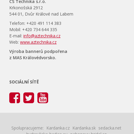
CS Technika s.r.o.
Krkonošská 2912
544 01, Dvůr Králové nad Labem
Telefon: +420 491 114 383
Mobil: +420 734 644 335
E-mail:
info@aztechnika.cz
Web:
www.aztechnika.cz
Výroba bannerů podpořena
z MAS Královédvorsko.
SOCIÁLNÍ SÍTĚ
Spolupracujeme:
Kardanka.cz
Kardanka.sk
sedacka.net