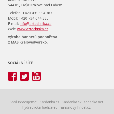
544 01, Dvůr Králové nad Labem
Telefon: +420 491 114 383
Mobil: +420 734 644 335
E-mail:
info@aztechnika.cz
Web:
www.aztechnika.cz
Výroba bannerů podpořena
z MAS Královédvorsko.
SOCIÁLNÍ SÍTĚ
Spolupracujeme:
Kardanka.cz
Kardanka.sk
sedacka.net
hydraulicka-hadice.eu
nahonovy-hridel.cz