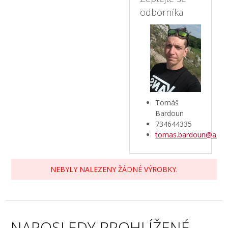
odborníka
Tomáš
Bardoun
734644335
tomas.bardoun@aztec
NEBYLY NALEZENY ŽÁDNÉ VÝROBKY.
NAPOSLEDY PROHLÍŽENÉ