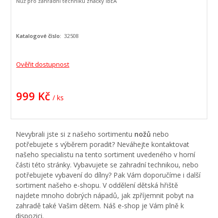
Nůž pro zahradní techniku značky IBEA
Katalogové číslo:
32508
Ověřit dostupnost
999 Kč
/ ks
Nevybrali jste si z našeho sortimentu
nožů
nebo
potřebujete s výběrem poradit? Neváhejte kontaktovat
našeho specialistu na tento sortiment uvedeného v horní
části této stránky. Vybavujete se zahradní technikou, nebo
potřebujete vybavení do dílny? Pak Vám doporučíme i další
sortiment našeho e-shopu. V oddělení dětská hřiště
najdete mnoho dobrých nápadů, jak zpříjemnit pobyt na
zahradě také Vašim dětem. Náš e-shop je Vám plně k
dispozici.