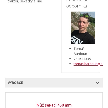
traktor, sekačky a jiné.
odborníka
Tomáš
Bardoun
734644335
tomas.bardoun@aztec
VÝROBCE
Nůž sekací 450 mm