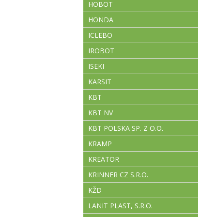
HOBOT
HONDA
ICLEBO
IROBOT
ISEKI
KARSIT
KBT
KBT NV
KBT POLSKA SP. Z O.O.
KRAMP
KREATOR
KRINNER CZ S.R.O.
KŽD
LANIT PLAST, S.R.O.