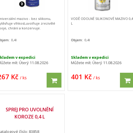
niverzální mazivo - bez silikonu,
VODĚ ODOLNÉ SILIKONOVÉ MAZIVO 0,
ytěsňuje vlhkost,uvolňuje zrezivělé
L
poje, chrání a konzervuje.
bjem:
0,4l
Objem:
0,4l
kladem v expedici
Skladem v expedici
ůžete mít:
Úterý 11.08.2026
Můžete mít:
Úterý 11.08.2026
267 Kč
401 Kč
/ ks
/ ks
SPREJ PRO UVOLNĚNÍ
KOROZE 0,4 L
atalogové číslo: 83858