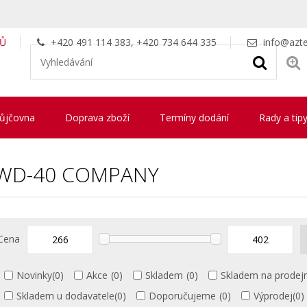
LŮ
+420 491 114 383, +420 734 644 335
info@azte
ůjčovna
Doprava zboží
Termíny dodání
Rady a tip
WD-40 COMPANY
Cena
Novinky
(0)
Akce
(0)
Skladem
(0)
Skladem na prodej
Skladem u dodavatele
(0)
Doporučujeme
(0)
Výprodej
(0)