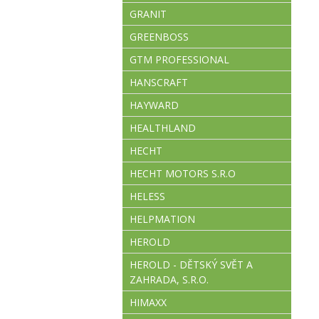
GRANIT
GREENBOSS
GTM PROFESSIONAL
HANSCRAFT
HAYWARD
HEALTHLAND
HECHT
HECHT MOTORS S.R.O
HELESS
HELPMATION
HEROLD
HEROLD - DĚTSKÝ SVĚT A
ZAHRADA, S.R.O.
HIMAXX