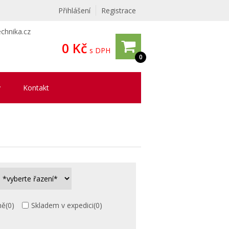
Přihlášení
Registrace
chnika.cz
0 Kč
s DPH
0
y
Kontakt
ně
(0)
Skladem v expedici
(0)