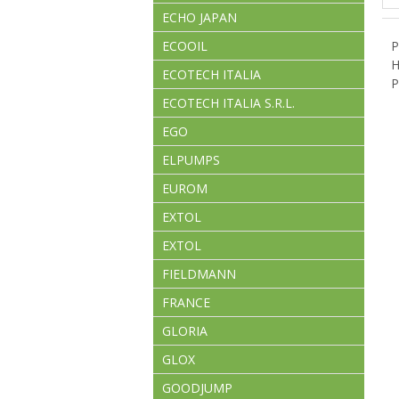
ECHO JAPAN
ECOOIL
P
H
ECOTECH ITALIA
P
ECOTECH ITALIA S.R.L.
EGO
ELPUMPS
EUROM
EXTOL
EXTOL
FIELDMANN
FRANCE
GLORIA
GLOX
GOODJUMP