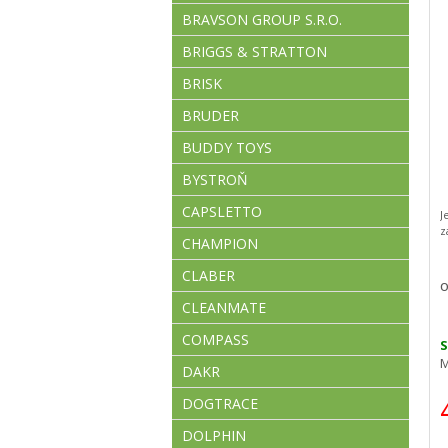
BRAVSON GROUP S.R.O.
BRIGGS & STRATTON
BRISK
BRUDER
BUDDY TOYS
BYSTROŇ
CAPSLETTO
J
z
CHAMPION
CLABER
O
CLEANMATE
COMPASS
S
M
DAKR
DOGTRACE
DOLPHIN