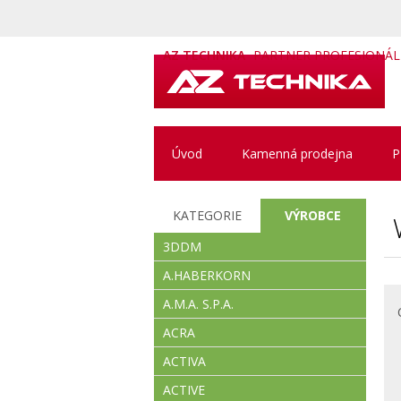
AZ TECHNIKA
PARTNER PROFESIONÁ
Úvod
Kamenná prodejna
P
KATEGORIE
VÝROBCE
3DDM
A.HABERKORN
A.M.A. S.P.A.
ACRA
ACTIVA
ACTIVE