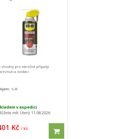
e vhodný pro náročné případy
areznutí a oxidaci.
bjem:
0,4l
kladem v expedici
ůžete mít:
Úterý 11.08.2026
401 Kč
/ ks