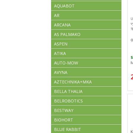
AQUABOT
AR
U
v
ARCANA
s
AS PALMAKO
O
ASPEN
ATIKA
S
AUTO-MOW
M
AVYNA
AZTECHNIKA+MKA
BELLA THALIA
BELROBOTICS
BESTWAY
BIOHORT
BLUE RABBIT
K