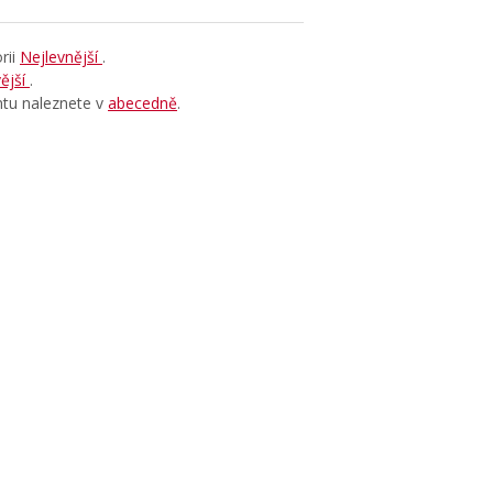
rii
Nejlevnější
.
ější
.
ntu naleznete v
abecedně
.