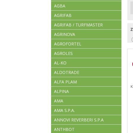
AGBA
AGRIFAB
AGRIFAB / TURFMASTER
AGRINOVA
AGROFORTEL
AGROLES
AL-KO
ALDOTRADE
ALFA PLAM
K
ALPINA
AMA
AMA S.P.A.
ANNOVI REVERBERI S.P.A
ANTHBOT