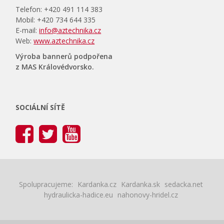
Telefon: +420 491 114 383
Mobil: +420 734 644 335
E-mail:
info@aztechnika.cz
Web:
www.aztechnika.cz
Výroba bannerů podpořena
z MAS Královédvorsko.
SOCIÁLNÍ SÍTĚ
Spolupracujeme:
Kardanka.cz
Kardanka.sk
sedacka.net
hydraulicka-hadice.eu
nahonovy-hridel.cz