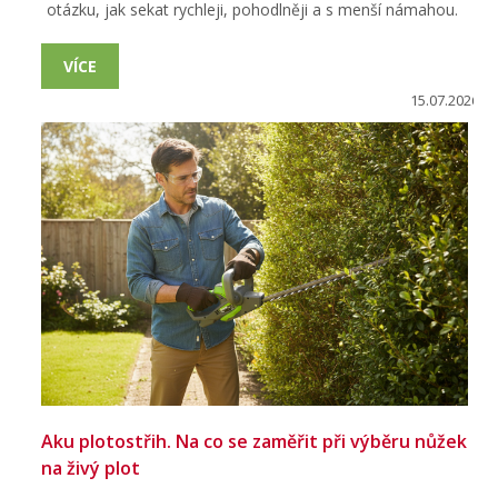
otázku, jak sekat rychleji, pohodlněji a s menší námahou.
VÍCE
15.07.2026
Aku plotostřih. Na co se zaměřit při výběru nůžek
na živý plot