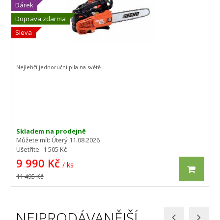
Dárek
Doprava zdarma
Sleva
Nejlehčí jednoruční pila na světě
Skladem na prodejně
Můžete mít:
Úterý 11.08.2026
Ušetříte:
1 505 Kč
9 990 Kč
/ ks
11 495 Kč
NEJPRODÁVANĚJŠÍ