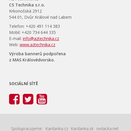
CS Technika s.r.o.
Krkonošská 2912
544 01, Dvůr Králové nad Labem
Telefon: +420 491 114 383
Mobil: +420 734 644 335
E-mail:
info@aztechnika.cz
Web:
www.aztechnika.cz
Výroba bannerů podpořena
z MAS Královédvorsko.
SOCIÁLNÍ SÍTĚ
Spolupracujeme:
Kardanka.cz
Kardanka.sk
sedacka.net