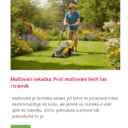
Mulčovací sekačka. Proč mulčování šetří čas
i trávník
Mulčování je technika sekání, při které se posečená tráva
neshromažďuje do koše, ale jemně se rozseká a vrátí
zpět do trávníku. Zní to jednoduše a přesně tak
jednoduché to je.