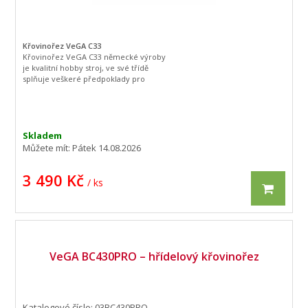
Křovinořez VeGA C33
Křovinořez VeGA C33 německé výroby
je kvalitní hobby stroj, ve své třídě
splňuje veškeré předpoklady pro
křovinořez na chatu, dům či chalupu .
Součástí balení je jak strunová hlava, tak
kotouč. Dále pak kvalitní tělový popruh
pro lepší práci s tímto strojem.
Skladem
Můžete mít:
Pátek 14.08.2026
3 490 Kč
/ ks
VeGA BC430PRO – hřídelový křovinořez
Katalogové číslo: 03BC430PRO