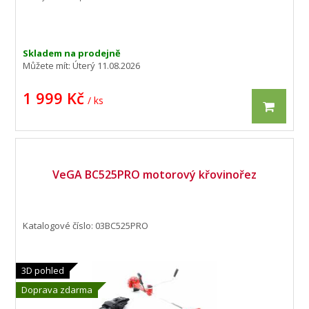
Pomocné vodící kolečko Nastavitelná
přídavná rukojeť Měkčené držadlo
Měkčená rukojeť Ochranný háček proti
pnutí el. kabelu Obsahuje: 1x vyžínač
včetně struny
Skladem na prodejně
Můžete mít:
Úterý 11.08.2026
1 999 Kč
/ ks
VeGA BC525PRO motorový křovinořez
Katalogové číslo: 03BC525PRO
3D pohled
Doprava zdarma