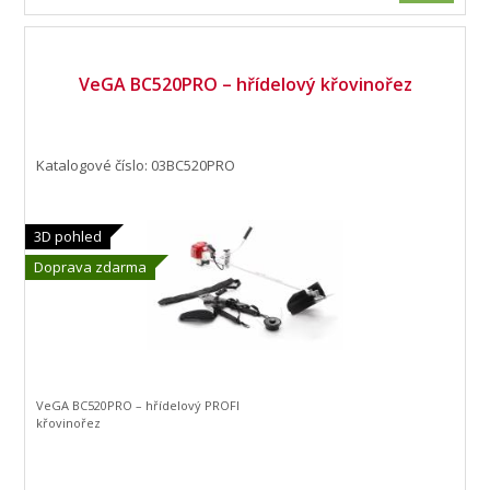
VeGA BC520PRO – hřídelový křovinořez
Katalogové číslo: 03BC520PRO
3D pohled
Doprava zdarma
VeGA BC520PRO – hřídelový PROFI
křovinořez