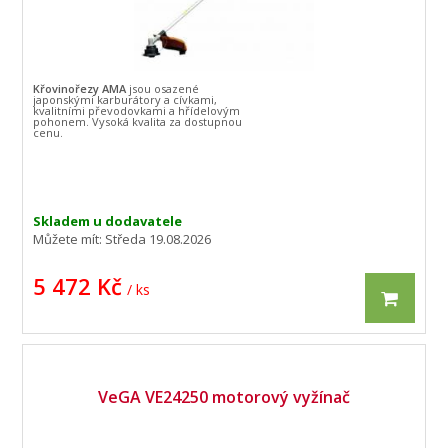
Křovinořezy AMA
jsou osazené
japonskými karburátory a cívkami,
kvalitními převodovkami a hřídelovým
pohonem. Vysoká kvalita za dostupnou
cenu.
Skladem u dodavatele
Můžete mít:
Středa 19.08.2026
5 472 Kč
/ ks
VeGA VE24250 motorový vyžínač