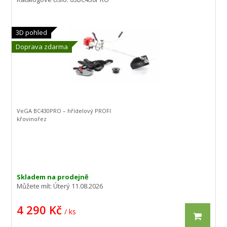
3D pohled
Doprava zdarma
VeGA BC430PRO – hřídelový PROFI
křovinořez
Skladem na prodejně
Můžete mít:
Úterý 11.08.2026
4 290 Kč
/ ks