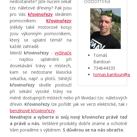
odborníka
nedostanete? Jste nuceni sekat
tzv. náletové dřeviny? Pak jsou
pro Vás
křovinořezy
ideálním
pomocníkem.
Křovinořezy
(někdy také motorové kosy)
jsou výkonným pomocníkem,
který se uplatní téměř na
každé zahradě.
Menší
křovinořezy
-
vyžínače
Tomáš
- najdou uplatnění při
Bardoun
dosekávání trávy v místech,
734644335
kam se nedostane klasická
tomas.bardoun@aztec
sekačka, např. u plotů. Silnější
křovinořezy
skvěle poslouží
při sekání vysoké trávy na
méně dostupných místech nebo při likvidaci tzv. náletových
dřevin.
Křovinořezy
lze pořídit jak ve verzi
elektrické
, tak i
benzínové křovinořezy
.
Neváhejte a vyberte si svůj nový křovinořez právě teď
a právě u nás.
Veškleré produkty dobře známe a ochotně
Vám poradíme s výběrem.
S důvěrou se na nás obraťte.