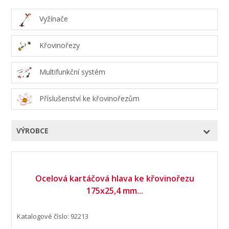
Vyžínače
Křovinořezy
Multifunkční systém
Příslušenství ke křovinořezům
VÝROBCE
Ocelová kartáčová hlava ke křovinořezu
175x25,4 mm...
Katalogové číslo: 92213