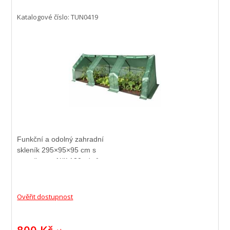
Katalogové číslo: TUN0419
Funkční a odolný zahradní
skleník 295×95×95 cm s
vyztuženou fólií 130 g/m²
Konstrukce dokonale chrání
plodiny před deštěm, větrem,
chladem a škůdci a zajišťuje tak
Ověřit dostupnost
rostlinám optimální mikroklima po
celou sezónu.
Toto řešení bude fungovat dobře