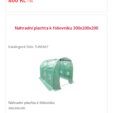
800 Kč
/ ks
jak na zahradě, tak na pozemku –
zejména pro pěstování rajčat,
bylinek a zeleniny.
Náhradní plachta k fóliovníku 300x200x200
Katalogové číslo: TUN5637
Náhradní plachta k fóliovníku
.
300x200x200