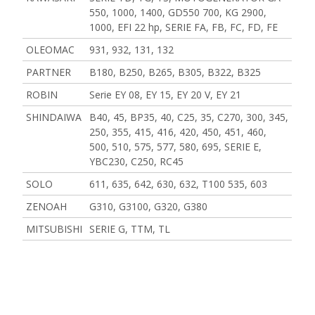
550, 1000, 1400, GD550 700, KG 2900,
1000, EFI 22 hp, SERIE FA, FB, FC, FD, FE
OLEOMAC
931, 932, 131, 132
PARTNER
B180, B250, B265, B305, B322, B325
ROBIN
Serie EY 08, EY 15, EY 20 V, EY 21
SHINDAIWA
B40, 45, BP35, 40, C25, 35, C270, 300, 345,
250, 355, 415, 416, 420, 450, 451, 460,
500, 510, 575, 577, 580, 695, SERIE E,
YBC230, C250, RC45
SOLO
611, 635, 642, 630, 632, T100 535, 603
ZENOAH
G310, G3100, G320, G380
MITSUBISHI
SERIE G, TTM, TL