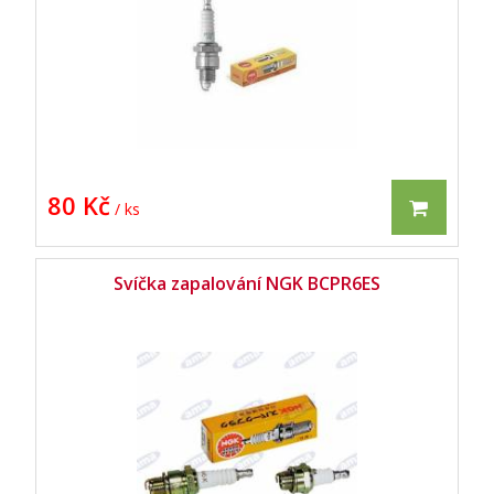
80 Kč
/ ks
Svíčka zapalování NGK BCPR6ES