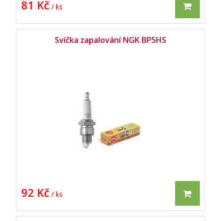
81 Kč
/ ks
Svíčka zapalování NGK BP5HS
92 Kč
/ ks