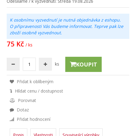
Odesíláme / k vyzvednutí:
Středa 19.08.2026
K osobnímu vyzvednutí je nutná objednávka z eshopu.
O připravenosti Vás budeme informovat. Teprve pak lze
zboží osobně vyzvednout.
75 Kč
/ ks
KOUPIT
ks
Přidat k oblíbeným
Hlídat cenu / dostupnost
Porovnat
Dotaz
Přidat hodnocení
Popis
Vlastnosti
Související výrobky