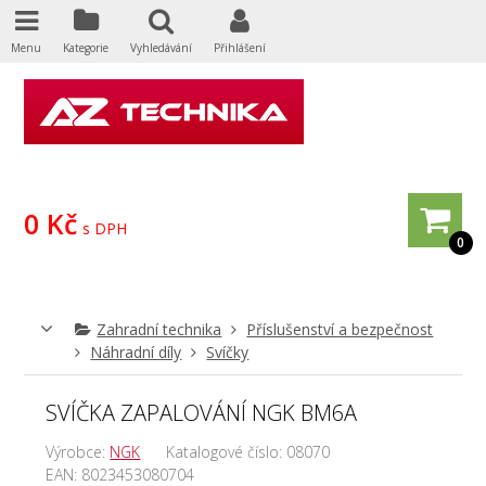
Menu
Kategorie
Vyhledávání
Přihlášení
0 Kč
s DPH
0
Zahradní technika
Příslušenství a bezpečnost
Náhradní díly
Svíčky
SVÍČKA ZAPALOVÁNÍ NGK BM6A
Výrobce:
NGK
Katalogové číslo:
08070
EAN:
8023453080704