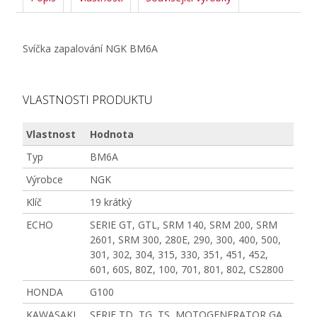
Svíčka zapalování NGK BM6A
VLASTNOSTI PRODUKTU
Vlastnost
Hodnota
Typ
BM6A
Výrobce
NGK
Klíč
19 krátký
ECHO
SERIE GT, GTL, SRM 140, SRM 200, SRM
2601, SRM 300, 280E, 290, 300, 400, 500,
301, 302, 304, 315, 330, 351, 451, 452,
601, 60S, 80Z, 100, 701, 801, 802, CS2800
HONDA
G100
KAWASAKI
SERIE TD, TG, TS, MOTOGENERATOR GA