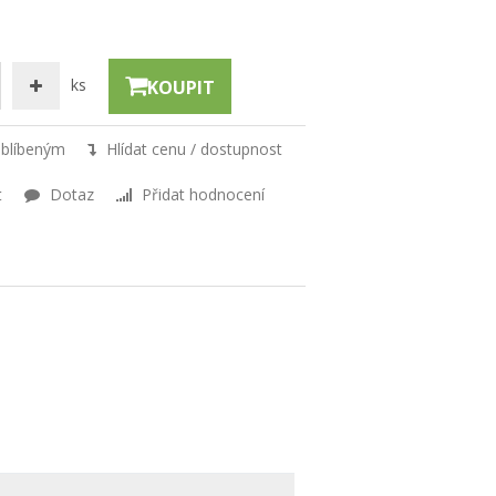
ks
KOUPIT
oblíbeným
Hlídat cenu / dostupnost
t
Dotaz
Přidat hodnocení