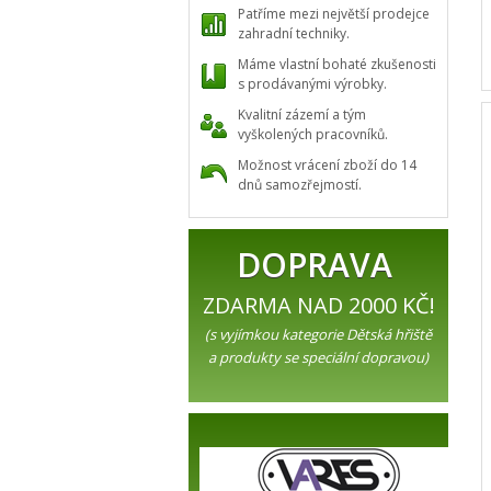
Patříme mezi největší prodejce
zahradní techniky.
Máme vlastní bohaté zkušenosti
s prodávanými výrobky.
Kvalitní zázemí a tým
vyškolených pracovníků.
Možnost vrácení zboží do 14
dnů samozřejmostí.
DOPRAVA
ZDARMA NAD 2000 KČ!
(s vyjímkou kategorie Dětská hřiště
a produkty se speciální dopravou)