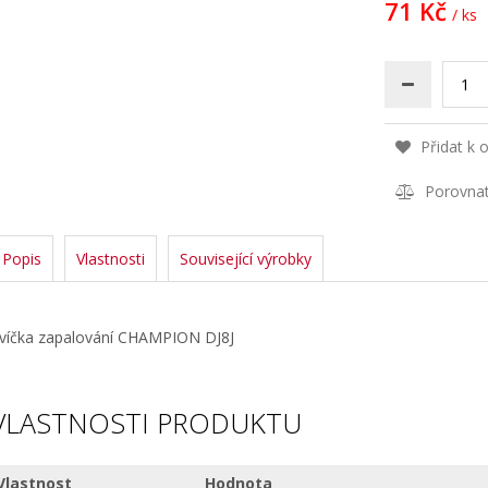
71 Kč
/ ks
Přidat k 
Porovna
Popis
Vlastnosti
Související výrobky
víčka zapalování CHAMPION DJ8J
VLASTNOSTI PRODUKTU
Vlastnost
Hodnota