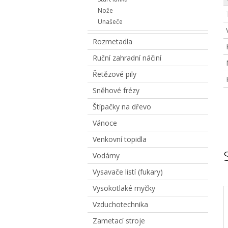
Nože
Unašeče
Rozmetadla
Ruční zahradní náčiní
Řetězové pily
Sněhové frézy
Štípačky na dřevo
Vánoce
Venkovní topidla
Vodárny
Vysavače listí (fukary)
Vysokotlaké myčky
Vzduchotechnika
Zametací stroje