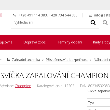
LŮ
+420 491 114 383, +420 734 644 335
info@azte
ůjčovna
Doprava zboží
Termíny dodání
Rady a tip
Zahradní technika
Příslušenství a bezpečnost
Náhradní d
SVÍČKA ZAPALOVÁNÍ CHAMPION 
Výrobce:
Champion
Katalogové číslo:
12202
EAN:
80234532383
Svíčka zapalo
Typ