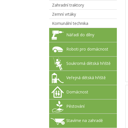
Zahradní traktory
Zemní vrtáky
Komunální technika
Nářadí do dílny
Roboti pro domácnost
Soukromá dětská hřiště
Veřejná dětská hřiště
Domácnost
Pěstování
Stavíme na zahradě