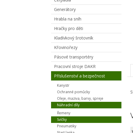
Generátory
Hrabla na sníh
Hračky pro děti
Kladívkový šrotovník
Křovinořezy
Pásové transportéry
Pracovní stroje DAKR
Příslušenství a bezpečnost
Kanystr
S
Ochranné pomůcky
Oleje, maziva, barvy, spreje
Náhradní díly
Řemeny
Svíčky
Pneumatiky
Start lanka