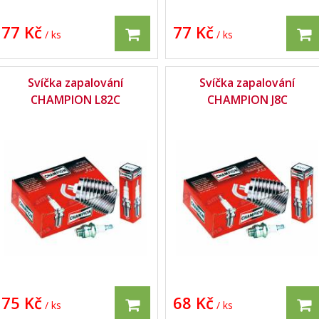
77 Kč
77 Kč
/ ks
/ ks
Svíčka zapalování
Svíčka zapalování
CHAMPION L82C
CHAMPION J8C
75 Kč
68 Kč
/ ks
/ ks