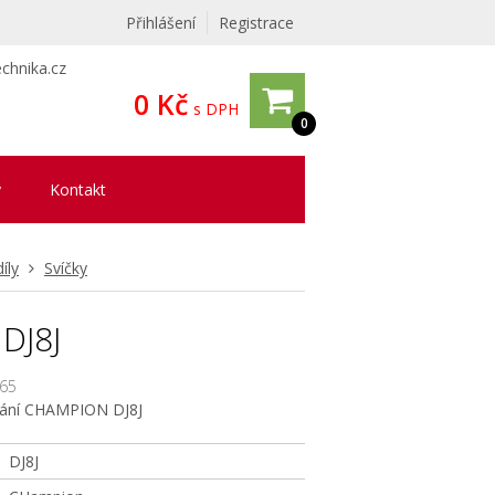
Přihlášení
Registrace
chnika.cz
0 Kč
s DPH
0
y
Kontakt
íly
Svíčky
DJ8J
65
vání CHAMPION DJ8J
DJ8J