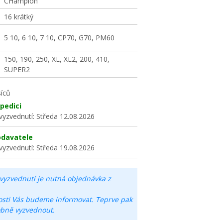
CHampion
16 krátký
5 10, 6 10, 7 10, CP70, G70, PM60
150, 190, 250, XL, XL2, 200, 410,
SUPER2
íců
pedici
vyzvednutí:
Středa 12.08.2026
odavatele
vyzvednutí:
Středa 19.08.2026
vyzvednutí je nutná objednávka z
osti Vás budeme informovat. Teprve pak
obně vyzvednout.