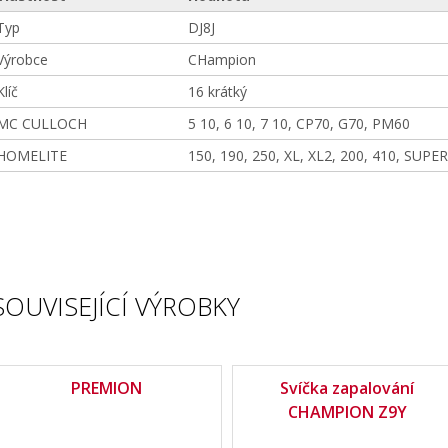
Typ
DJ8J
Výrobce
CHampion
Klíč
16 krátký
MC CULLOCH
5 10, 6 10, 7 10, CP70, G70, PM60
HOMELITE
150, 190, 250, XL, XL2, 200, 410, SUPE
SOUVISEJÍCÍ VÝROBKY
PREMION
Svíčka zapalování
CHAMPION Z9Y