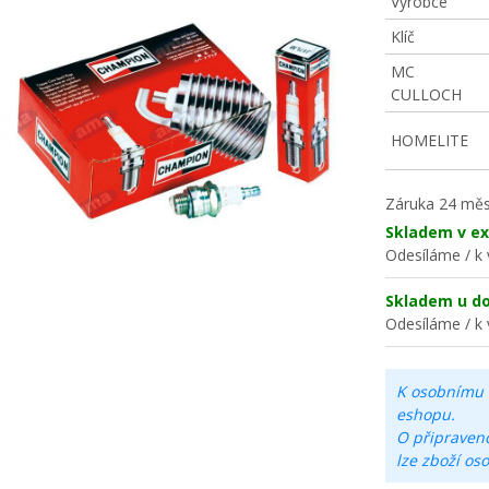
Výrobce
Klíč
MC
CULLOCH
HOMELITE
Záruka
24 měs
Skladem v ex
Odesíláme / k 
Skladem u d
Odesíláme / k 
K osobnímu 
eshopu.
O připraven
lze zboží os