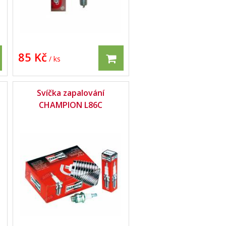
85 Kč
/ ks
Svíčka zapalování
CHAMPION L86C