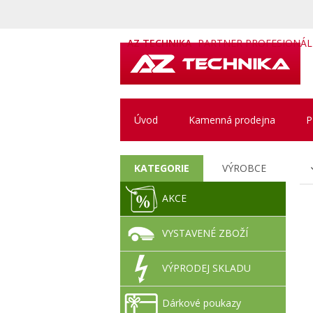
AZ TECHNIKA
PARTNER PROFESIONÁ
Úvod
Kamenná prodejna
P
KATEGORIE
VÝROBCE
AKCE
VYSTAVENÉ ZBOŽÍ
VÝPRODEJ SKLADU
Dárkové poukazy