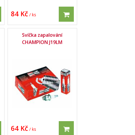
84 Kč
/ ks
Svíčka zapalování
CHAMPION J19LM
64 Kč
/ ks