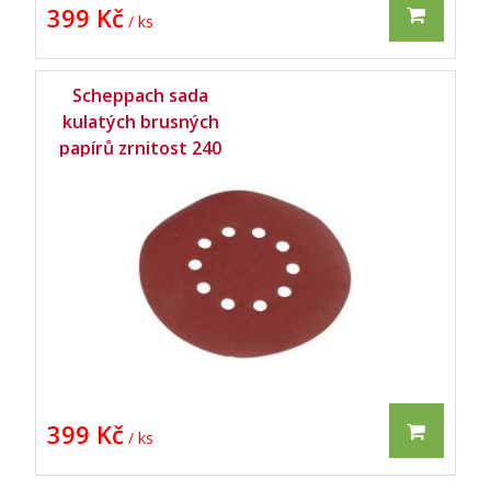
399 Kč
/ ks
Scheppach sada
kulatých brusných
papírů zrnitost 240
pro DS 210 / DS 900/
DS 920 / DS 930 (10
ks) -
399 Kč
/ ks