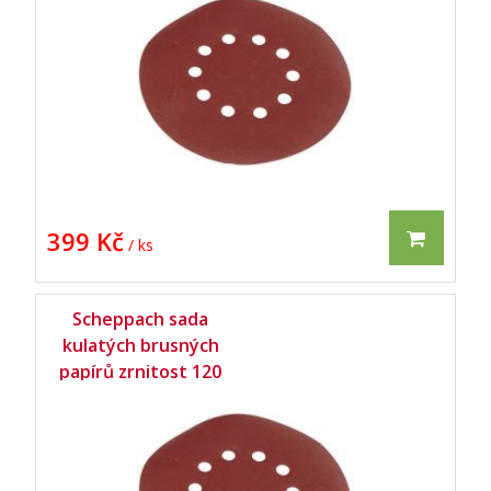
DS 920 / DS 930 (10
ks) -
399 Kč
/ ks
Scheppach sada
kulatých brusných
papírů zrnitost 120
pro DS 210 / DS 900/
DS 920 / DS 930 (10
ks) -