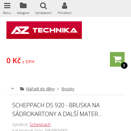
Menu
Kategorie
Vyhledávání
Přihlášení
0 Kč
s DPH
0
Nářadí do dílny
Brusky
SCHEPPACH DS 920 - BRUSKA NA
SÁDROKARTONY A DALŠÍ MATER...
Výrobce:
Scheppach
Katalogové číslo:
5903804901