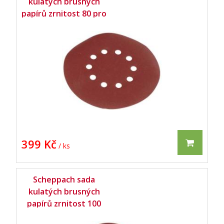
kulatých brusných
papírů zrnitost 80 pro
DS 210 / DS 900 / DS
920 / DS 930 (10 ks) -
399 Kč
/ ks
Scheppach sada
kulatých brusných
papírů zrnitost 100
pro DS 210 / DS 900/