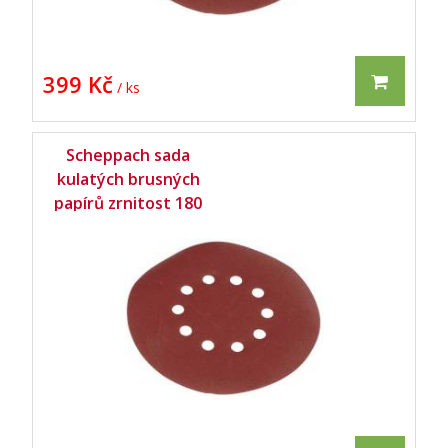
399 Kč
/ ks
Scheppach sada
kulatých brusných
papírů zrnitost 180
pro DS 210 / DS 900/
DS 920 / DS 930 (10
ks) -