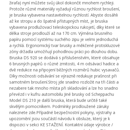
žirafa) nyní můžete svůj úkol dokončit mnohem rychleji.
Protože různé materiály vyžadují různou rychlost broušení,
je bruska vybavena nastavitelnou rychlostí. Abyste dosáhli
až ke stropu a do špatně přístupných míst, je bruska
vybavena prodlužovací teleskopickou rukojetí, díky které se
délka stroje prodlouží až na 170 cm. Výměna brusného
papíru pomocí systému suchého zipu je velmi jednoduchá
a rychlá. Ergonomický tvar brusky a měkčené protiskluzové
zóny držadla umožňují pohodlnou práci po dlouhou dobu.
Bruska DS 920 se dodává s příslušenstvím, které obsahuje
6 brusných papírů o různé zrnitosti, 4 m odsávací hadice a
dvě redukce na připojení běžných rozměrů hubic vysavačů.
Díky možnosti odsávání se výrazně redukuje prašnost při
samotném broušení.Stroj jde snadno rozložit na tři části a
nezabere tak mnoho místa při skladování a lze ho snadno
převézd i v kufru automobilu Jiné brusky od Scheppachu
Model DS 210 je další bruska, která bude určitě také
skvělým pomocníkem. Podmínky prodloužené záruky
naleznete zde.Případné bezpečnostní pokyny, výstrahy a
upozornění jsou součástí návodu k obsluze, který je k
dispozici v sekci KE STAŽENÍ. Kontaktní údaje výrobce /