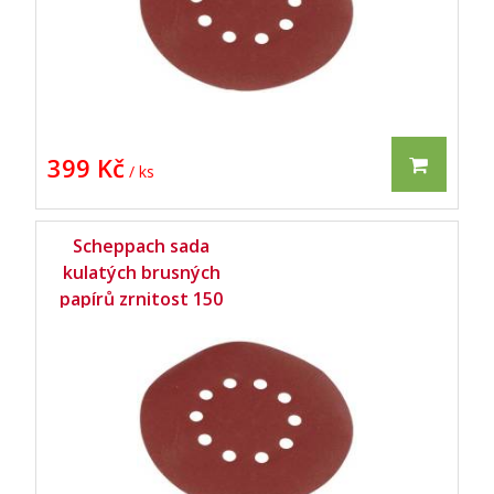
399 Kč
/ ks
Scheppach sada
kulatých brusných
papírů zrnitost 150
pro DS 210 / DS 900/
DS 920 / DS 930 (10
ks) -