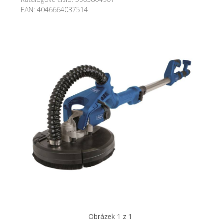
EAN:
4046664037514
Obrázek 1 z 1