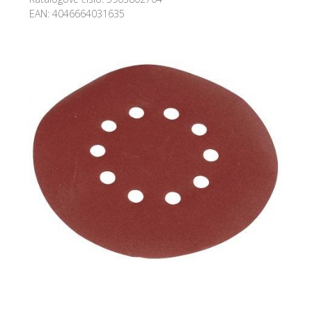
EAN:
4046664031635