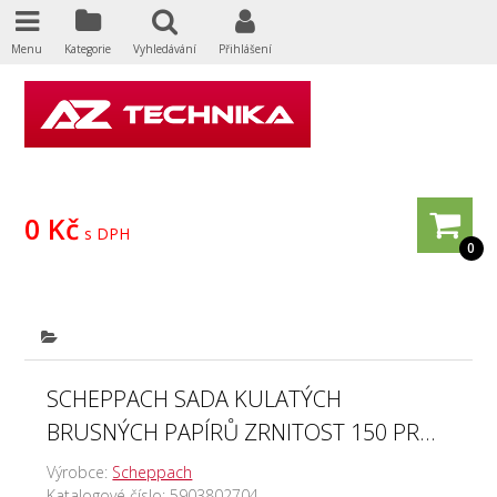
Menu
Kategorie
Vyhledávání
Přihlášení
0 Kč
s DPH
0
SCHEPPACH SADA KULATÝCH
BRUSNÝCH PAPÍRŮ ZRNITOST 150 PR...
Výrobce:
Scheppach
Katalogové číslo:
5903802704