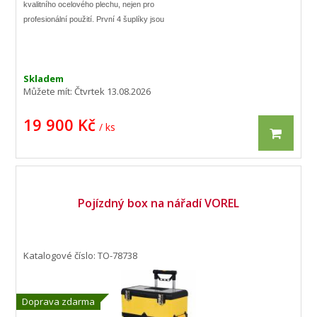
kvalitního ocelového plechu, nejen pro
profesionální použití. První 4 šuplíky jsou
vybaveny nářadím (celkem 177 ks) ve 12-ti
plastových vložkách.
Skladem
Můžete mít:
Čtvrtek 13.08.2026
19 900 Kč
/ ks
Pojízdný box na nářadí VOREL
Katalogové číslo: TO-78738
Doprava zdarma