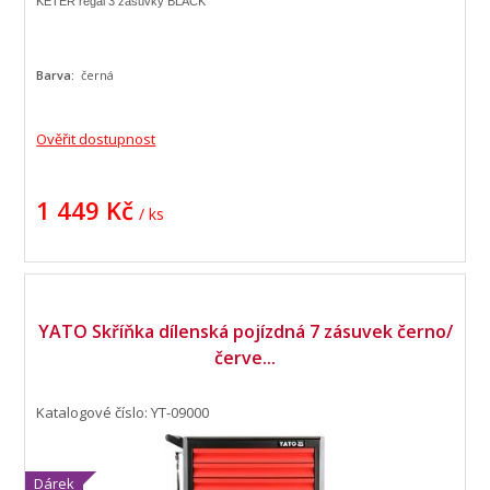
KETER regál 3 zásuvky BLACK
Barva:
černá
Ověřit dostupnost
1 449 Kč
/ ks
YATO Skříňka dílenská pojízdná 7 zásuvek černo/
červe...
Katalogové číslo: YT-09000
Dárek