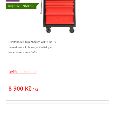
Doprava zdarma
Dílenská skříňka značky YATO, se 7x
zásuvkami s kuličkovými ložisky a
centrálním zamykáním.
Skříňka je vybavena kolečky o průměru 125
mm, dvě kolečka opatřena brzdou.
Ověřit dostupnost
8 900 Kč
/ ks