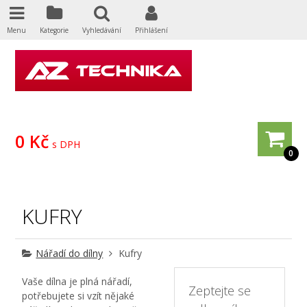
Menu
Kategorie
Vyhledávání
Přihlášení
0 Kč
s DPH
0
KUFRY
Nářadí do dílny
Kufry
Vaše dílna je plná nářadí,
Zeptejte se
potřebujete si vzít nějaké