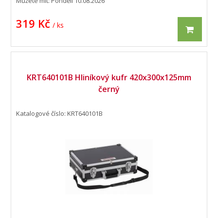
Můžete mít:
Pondělí 10.08.2026
319 Kč
/ ks
KRT640101B Hliníkový kufr 420x300x125mm
černý
Katalogové číslo: KRT640101B