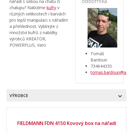
odborníka
nářadí s sebou na chatu či
chalupu? Nabízíme
kufry
v
různých velikostech i barvách
pro lepší manipulaci s nářadím
a přehlednost. Vybírejte z
množství kufrů z nabídky
výrobců KREATOR,
POWERPLUS, Varo
Tomáš
Bardoun
734644335
tomas.bardoun@aztec
VÝROBCE
FIELDMANN FDN 4150 Kovový box na nářadí