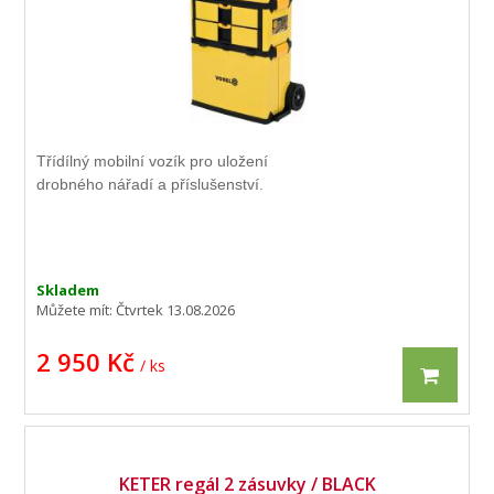
Třídílný mobilní vozík pro uložení
drobného nářadí a příslušenství.
Skladem
Můžete mít:
Čtvrtek 13.08.2026
2 950 Kč
/ ks
KETER regál 2 zásuvky / BLACK