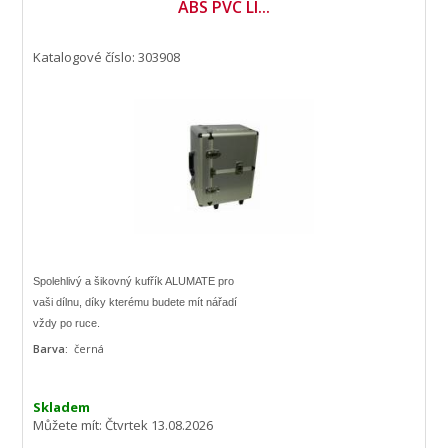
ABS PVC LI...
Katalogové číslo: 303908
Spolehlivý a šikovný kufřík ALUMATE pro
vaši dílnu, díky kterému budete mít nářadí
vždy po ruce.
Vyroben z kvalitního hliníku a lišty jsou z
Barva:
černá
ABS plastu.
Skladem
Můžete mít:
Čtvrtek 13.08.2026