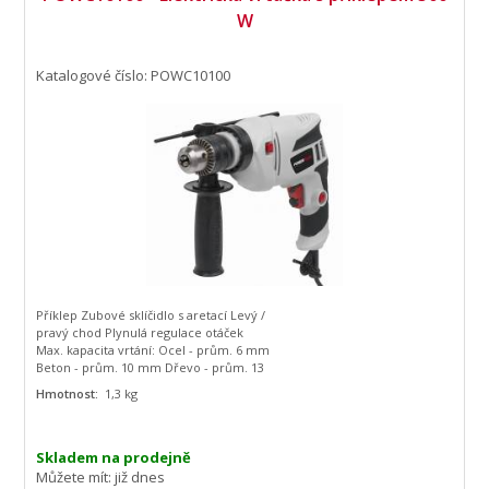
W
Katalogové číslo: POWC10100
Příklep Zubové sklíčidlo s aretací Levý /
pravý chod Plynulá regulace otáček
Max. kapacita vrtání: Ocel - prům. 6 mm
Beton - prům. 10 mm Dřevo - prům. 13
mm Měkčené držadlo Obsahuje: 1x el.
Hmotnost:
1,3 kg
vrtačka s příklepem
Skladem na prodejně
Můžete mít:
již dnes