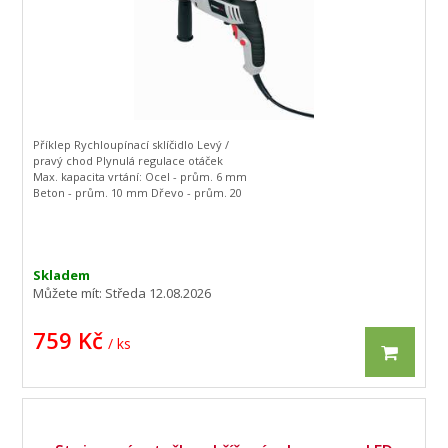
Příklep Rychloupínací sklíčidlo Levý /
pravý chod Plynulá regulace otáček
Max. kapacita vrtání: Ocel - prům. 6 mm
Beton - prům. 10 mm Dřevo - prům. 20
mm Obsahuje: 1x el. vrtačka s
příklepem
Skladem
Můžete mít:
Středa 12.08.2026
759 Kč
/ ks