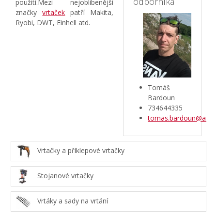
odborníka
použítí.Mezi nejoblíbenější
značky
vrtaček
patří Makita,
Ryobi, DWT, Einhell atd.
Tomáš
Bardoun
734644335
tomas.bardoun@aztec
Vrtačky a příklepové vrtačky
Stojanové vrtačky
Vrtáky a sady na vrtání