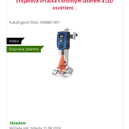
Stojanová vrtačka s křížovým laserem a LED
osvětlení...
Katalogové číslo: 5906821901
Video
Doprava zdarma
Skladem
Můžete mít:
Středa 12.08.2026