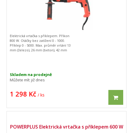
– 45°
Sklíčidlo: 16 mm
Max. vzdálenost sklíčidlo-stolek: 175
mm
Max. vzdálenost sklíčidlo-základna: 360
mm
Rozměry stroje: 260 x 500 x 740 mm
Hmotnost: 28 kg
Elektrická vrtačka s příklepem. Příkon
800 W. Otáčky bez zatížení 0 - 1000.
Příklep 0 - 5000. Max. průměr vrtání 13
mm (železo), 26 mm (beton), 42 mm
(dřevo). Hmotnost 3,1 kg.
Skladem na prodejně
Můžete mít:
již dnes
1 298 Kč
/ ks
POWERPLUS Elektrická vrtačka s příklepem 600 W