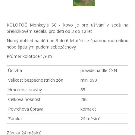
KOLOTOČ Monkey´s SC - kovo je pro užívání v sedě na
překližkovém sedáku pro děti od 3 do 12 let
Nutný dohled na děti od 3 do 6 let,děti se špatnou motorikou
nebo špatným pudem sebezáchovy
Průměr kolotoče:1,9 m
Údržba
pravidelná dle ČSN
Velikost bezpečnostních zón
min. 590
Hmotnost stavby
85
Celková nosnost
280
Povrchová úprava
komaxit
Záruka
24 měsíců
Záruka
24 měsíců