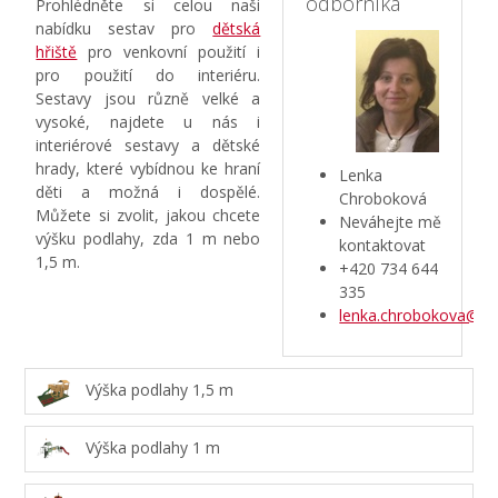
odborníka
Prohlédněte si celou naši
nabídku sestav pro
dětská
hřiště
pro venkovní použití i
pro použití do interiéru.
Sestavy jsou různě velké a
vysoké, najdete u nás i
interiérové sestavy a dětské
hrady, které vybídnou ke hraní
Lenka
děti a možná i dospělé.
Chroboková
Můžete si zvolit, jakou chcete
Neváhejte mě
výšku podlahy, zda 1 m nebo
kontaktovat
1,5 m.
+420 734 644
335
lenka.chrobokova@azt
Výška podlahy 1,5 m
Výška podlahy 1 m