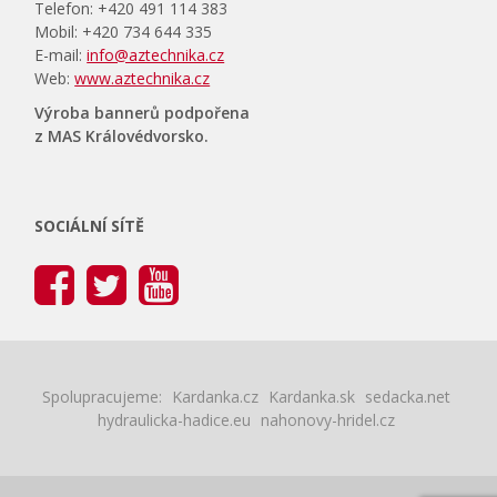
Telefon: +420 491 114 383
Mobil: +420 734 644 335
E-mail:
info@aztechnika.cz
Web:
www.aztechnika.cz
Výroba bannerů podpořena
z MAS Královédvorsko.
SOCIÁLNÍ SÍTĚ
Spolupracujeme:
Kardanka.cz
Kardanka.sk
sedacka.net
hydraulicka-hadice.eu
nahonovy-hridel.cz