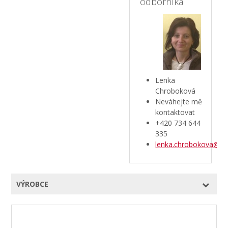
odborníka
Lenka
Chroboková
Neváhejte mě
kontaktovat
+420 734 644
335
lenka.chrobokova@azt
VÝROBCE