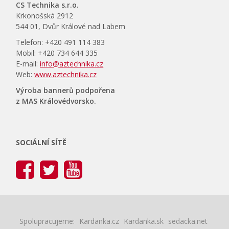
CS Technika s.r.o.
Krkonošská 2912
544 01, Dvůr Králové nad Labem
Telefon: +420 491 114 383
Mobil: +420 734 644 335
E-mail:
info@aztechnika.cz
Web:
www.aztechnika.cz
Výroba bannerů podpořena
z MAS Královédvorsko.
SOCIÁLNÍ SÍTĚ
Spolupracujeme:
Kardanka.cz
Kardanka.sk
sedacka.net