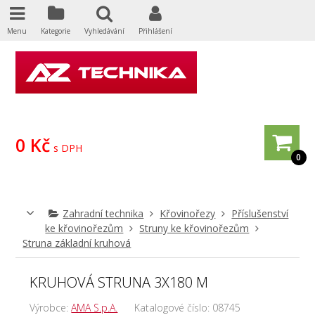
Menu
Kategorie
Vyhledávání
Přihlášení
0 Kč
s DPH
0
Zahradní technika
Křovinořezy
Příslušenství
ke křovinořezům
Struny ke křovinořezům
Struna základní kruhová
KRUHOVÁ STRUNA 3X180 M
Výrobce:
AMA S.p.A.
Katalogové číslo:
08745