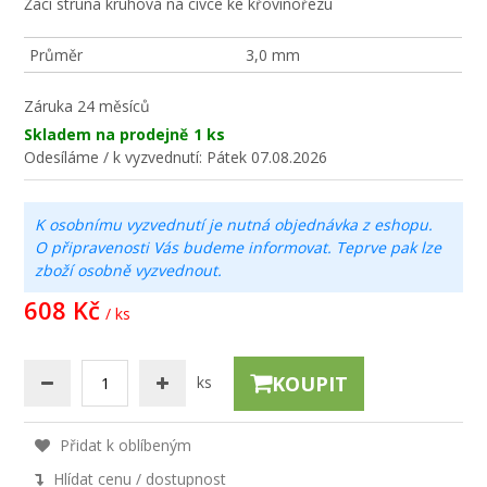
Žací struna kruhová na cívce ke křovinořezu
Průměr
3,0 mm
Záruka
24 měsíců
Skladem na prodejně
1 ks
Odesíláme / k vyzvednutí:
Pátek 07.08.2026
K osobnímu vyzvednutí je nutná objednávka z eshopu.
O připravenosti Vás budeme informovat. Teprve pak lze
zboží osobně vyzvednout.
608 Kč
/ ks
KOUPIT
ks
Přidat k oblíbeným
Hlídat cenu / dostupnost