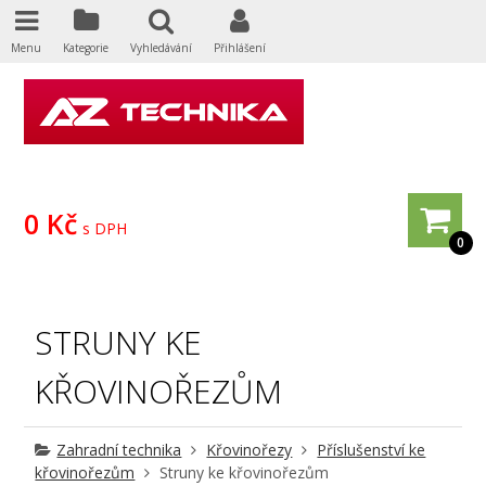
Menu
Kategorie
Vyhledávání
Přihlášení
0 Kč
s DPH
0
STRUNY KE
KŘOVINOŘEZŮM
Zahradní technika
Křovinořezy
Příslušenství ke
křovinořezům
Struny ke křovinořezům