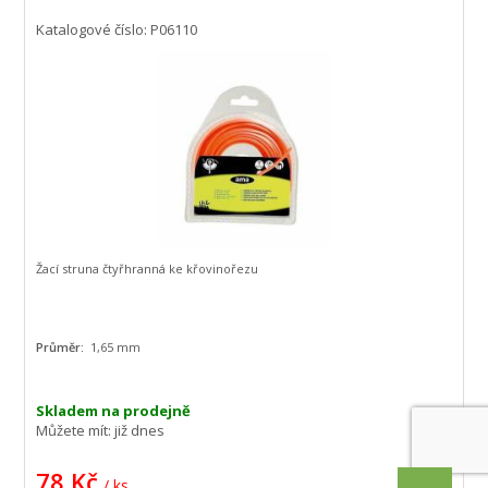
Katalogové číslo: P06110
Žací struna čtyřhranná ke křovinořezu
Průměr:
1,65 mm
Skladem na prodejně
Můžete mít:
již dnes
78 Kč
/ ks