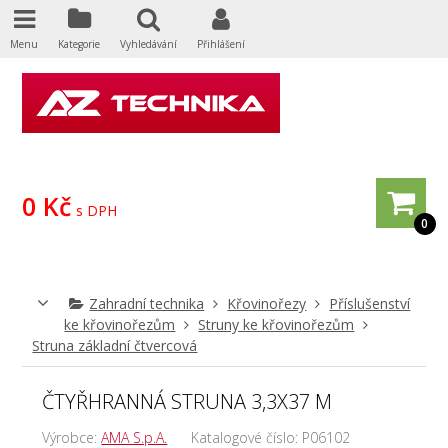
Menu
Kategorie
Vyhledávání
Přihlášení
0 Kč
s DPH
0
Zahradní technika
Křovinořezy
Příslušenství
ke křovinořezům
Struny ke křovinořezům
Struna základní čtvercová
ČTYŘHRANNÁ STRUNA 3,3X37 M
Výrobce:
AMA S.p.A.
Katalogové číslo:
P06102