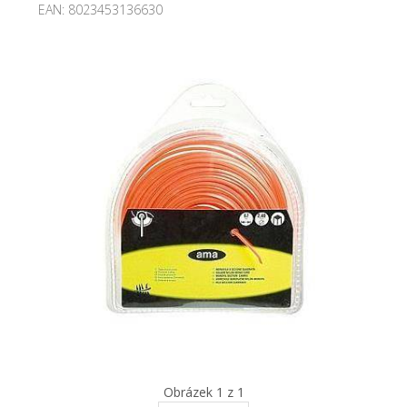
EAN:
8023453136630
Obrázek 1 z 1