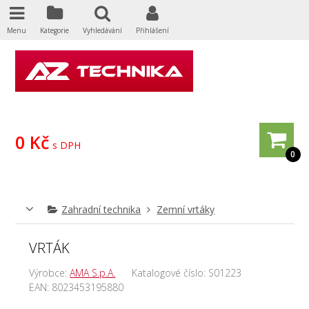
Menu
Kategorie
Vyhledávání
Přihlášení
0 Kč
s DPH
0
Zahradní technika
Zemní vrtáky
VRTÁK
Výrobce:
AMA S.p.A.
Katalogové číslo:
S01223
EAN:
8023453195880