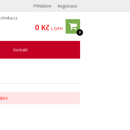
Přihlášení
Registrace
chnika.cz
0 Kč
s DPH
0
y
Kontakt
BKY.