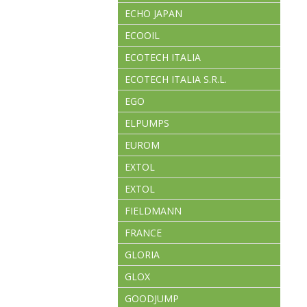
ECHO JAPAN
ECOOIL
ECOTECH ITALIA
ECOTECH ITALIA S.R.L.
EGO
ELPUMPS
EUROM
EXTOL
EXTOL
FIELDMANN
FRANCE
GLORIA
GLOX
GOODJUMP