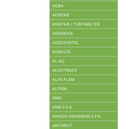
AGBA
AGRIFAB
AGRIFAB / TURFMASTER
AGRINOVA
AGROFORTEL
AGROLES
AL-KO
ALDOTRADE
ALFA PLAM
ALPINA
AMA
AMA S.P.A.
ANNOVI REVERBERI S.P.A
ANTHBOT