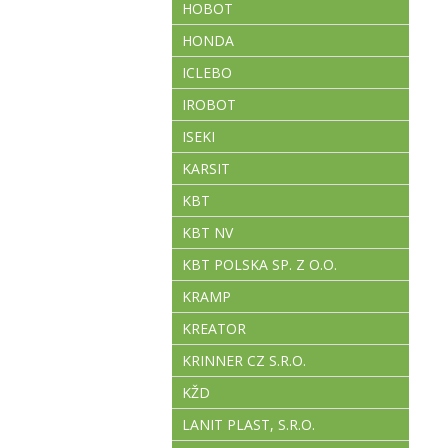
HOBOT
HONDA
ICLEBO
IROBOT
ISEKI
KARSIT
KBT
KBT NV
KBT POLSKA SP. Z O.O.
KRAMP
KREATOR
KRINNER CZ S.R.O.
KŽD
LANIT PLAST, S.R.O.