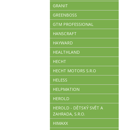
GRANIT
GREENBOSS
GTM PROFESSIONAL
HANSCRAFT
HAYWARD
HEALTHLAND
HECHT
HECHT MOTORS S.R.O
HELESS
HELPMATION
HEROLD
HEROLD - DĚTSKÝ SVĚT A
ZAHRADA, S.R.O.
HIMAXX