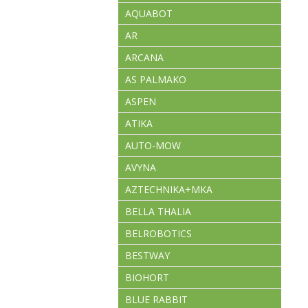
AQUABOT
AR
ARCANA
AS PALMAKO
ASPEN
ATIKA
AUTO-MOW
AVYNA
AZTECHNIKA+MKA
BELLA THALIA
BELROBOTICS
BESTWAY
BIOHORT
BLUE RABBIT