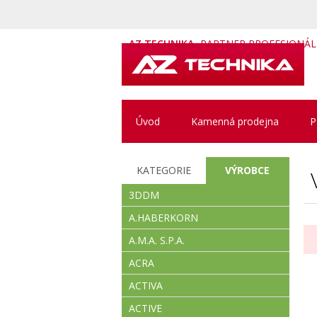
AZ TECHNIKA
PARTNER PROFESIONÁ
Úvod
Kamenná prodejna
P
KATEGORIE
VÝROBCE
3DDM
A.HABERKORN
A.M.A. S.P.A.
ACRA
ACTIVA
ACTIVE