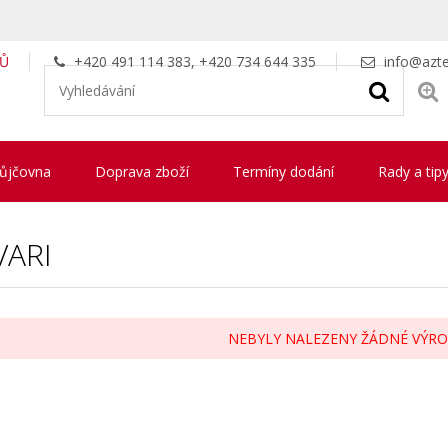
LŮ
+420 491 114 383, +420 734 644 335
info@azte
ůjčovna
Doprava zboží
Termíny dodání
Rady a tip
VARI
NEBYLY NALEZENY ŽÁDNÉ VÝRO