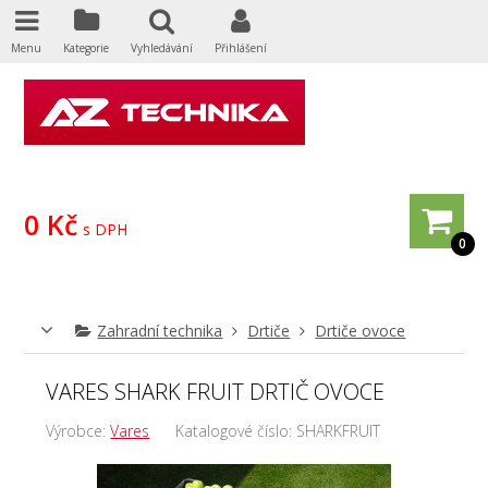
Menu
Kategorie
Vyhledávání
Přihlášení
0 Kč
s DPH
0
Zahradní technika
Drtiče
Drtiče ovoce
VARES SHARK FRUIT DRTIČ OVOCE
Výrobce:
Vares
Katalogové číslo:
SHARKFRUIT