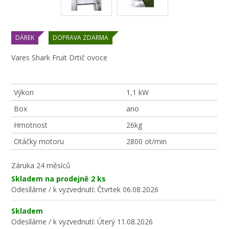
DÁREK
DOPRAVA ZDARMA
Vares Shark Fruit Drtič ovoce
Výkon
1,1 kW
Box
ano
Hmotnost
26kg
Otáčky motoru
2800 ot/min
Záruka
24 měsíců
Skladem na prodejně
2 ks
Odesíláme / k vyzvednutí:
Čtvrtek 06.08.2026
Skladem
Odesíláme / k vyzvednutí:
Úterý 11.08.2026