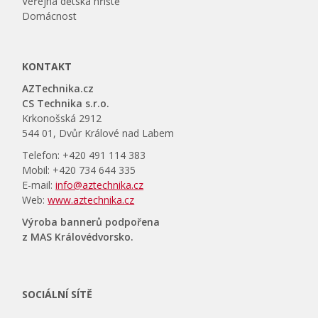
Veřejná dětská hřiště
Domácnost
KONTAKT
AZTechnika.cz
CS Technika s.r.o.
Krkonošská 2912
544 01, Dvůr Králové nad Labem
Telefon: +420 491 114 383
Mobil: +420 734 644 335
E-mail:
info@aztechnika.cz
Web:
www.aztechnika.cz
Výroba bannerů podpořena
z MAS Královédvorsko.
SOCIÁLNÍ SÍTĚ