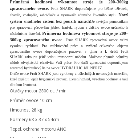
Průměrná hodinová výkonnost stroje je 200–300kg
zpracovaného ovoce.
Fruit SHARK doporučujeme pro běžné uživatele,
Nový
chataře, chalupáře, zahrádkáře a vyznavače zdravého životního stylu.
systém snadného čištění bez použití nářadí!
Je skvělým pomocníkem
pro zpracování především jablek, hrušek, rybízu a dalšího ovoce určeného k
Průměrná hodinová výkonnost stroje je 200–
následnému lisování.
300kg zpracovaného ovoce.
Fruit SHARK zpracovává ovoce velmi
vysokou rychlostí. Pro zefektivnění práce a zvýšení celkového objemu
zpracovaného ovoce doporučujeme pracovat v týmu a k drtiči Fruit
SHARK zakoupit ještě jednu transportní nádobu. Možnost plynulé výměny
nádob zdvojnásobí efektivitu Vaší práce. Pro další zpracování doporučujeme
nerezový hydraulický lis na ovoce HYDRAULIC 18L NEREZ.
Drtiče ovoce Fruit SHARK jsou vyrobeny z ušlechtilých nerezových materiálu,
které zajištují jejich hygienický provoz, luxusní vzhled, vysokou odolnost a také
dlouhou životnost.
Otáčky motor 2800 ot. / min
Průměr ovoce 10 cm
Hmotnost 28 kg
Rozměry 68 x 37 x 54cm
Tepel. ochrana motoru ANO