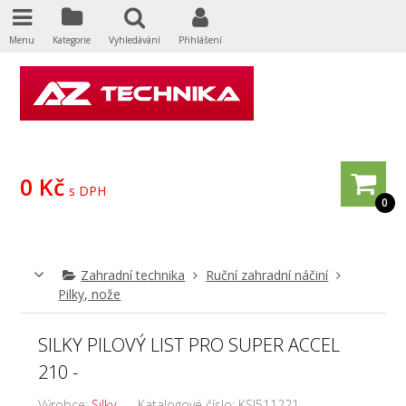
Menu
Kategorie
Vyhledávání
Přihlášení
0 Kč
s DPH
0
Zahradní technika
Ruční zahradní náčiní
Pilky, nože
SILKY PILOVÝ LIST PRO SUPER ACCEL
210 -
Výrobce:
Silky
Katalogové číslo:
KSI511221