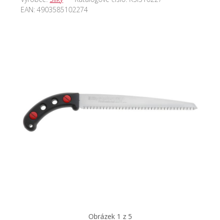
EAN:
4903585102274
Obrázek 1 z 5