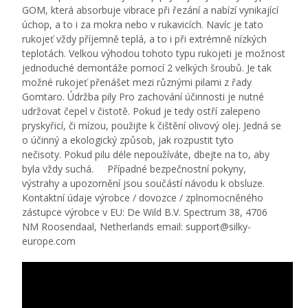
GOM, která absorbuje vibrace při řezání a nabízí vynikající
úchop, a to i za mokra nebo v rukavicích. Navíc je tato
rukojeť vždy příjemně teplá, a to i při extrémně nízkých
teplotách. Velkou výhodou tohoto typu rukojeti je možnost
jednoduché demontáže pomocí 2 velkých šroubů. Je tak
možné rukojeť přenášet mezi různými pilami z řady
Gomtaro. Údržba pily Pro zachování účinnosti je nutné
udržovat čepel v čistotě. Pokud je tedy ostří zalepeno
pryskyřicí, či mízou, použijte k čištění olivový olej. Jedná se
o účinný a ekologický způsob, jak rozpustit tyto
nečisoty. Pokud pilu déle nepoužíváte, dbejte na to, aby
byla vždy suchá. Případné bezpečnostní pokyny,
výstrahy a upozornění jsou součástí návodu k obsluze.
Kontaktní údaje výrobce / dovozce / zplnomocněného
zástupce výrobce v EU: De Wild B.V. Spectrum 38, 4706
NM Roosendaal, Netherlands email: support@silky-
europe.com