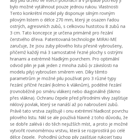
aby pilu drželo ve všech polohách a v případě potřeby ji
bylo možné vytáhnout pouze jednou rukou. Vlastnosti
Tento konkrétní model pily disponuje silným rovným
pilovým listem o délce 270 mm, který je osazen řadou
ostrých, agresivních zubů, s celkovou hustotou 8 zubů na
3 cm. Tato koncepce je určena primárně pro řezání
čerstvého dřeva. Patentovaná technologie MIRAI-ME
zaručuje, že jsou zuby pilového listu přesně vybroušeny,
přičemž každý má 3 samostatné řezné plochy s ostrými
hranami a extrémně hladkým povrchem. Pro optimální
odvod pilin je pak jeden z mnoha zubů (v závislosti na
modelu pily) vybroušen směrem ven. Díky těmto
parametrům je možné pilu používat pro 3 různé typy
řezání: příčné řezání (kolmo k vláknům), podélné řezání
(rovnoběžně po směru vláken) nebo diagonálně (šikmo
přes vlákna). Ochranu čepele před přírodními vlivy zajišťuje
niklový povlak, který se nanáší až po nabroušení zubů.
Právě tato vrstva zajištujě i onu extrémní hladkost povrchu
pilového listu. Nikl se ale používá hlavně z toho důvodu, že
se dobře zalévá i do těch nejužších míst, a proto je možné
vytvořit rovnoměrnou vrstvu, která se rozprostírá po celé
délce čepele. Pohodlný úchop pily zajišťuje rukojeť typu