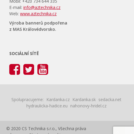
Mobil: +420 734 644 335
E-mail:
info@aztechnika.cz
Web:
www.aztechnika.cz
Výroba bannerů podpořena
z MAS Královédvorsko.
SOCIÁLNÍ SÍTĚ
Spolupracujeme:
Kardanka.cz
Kardanka.sk
sedacka.net
hydraulicka-hadice.eu
nahonovy-hridel.cz
© 2020 CS Technika s.r.o., Všechna práva