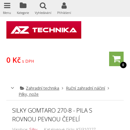
Menu
Kategorie
Vyhledávání
Přihlášení
0 Kč
s DPH
0
Zahradní technika
Ruční zahradní náčiní
Pilky, nože
SILKY GOMTARO 270-8 - PILA S
ROVNOU PEVNOU ČEPELÍ
Výrobce:
Silky
Katalogové číslo:
KSI310227