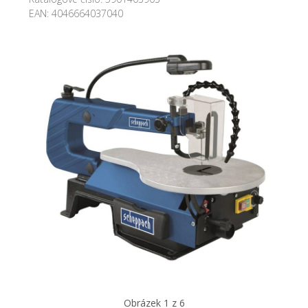
EAN:
4046664037040
Obrázek 1 z 6