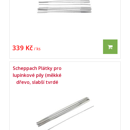
339 Kč
/ ks
Scheppach Plátky pro
lupínkové pily (měkké
dřevo, slabší tvrdé
dřevo) - set 12 ks