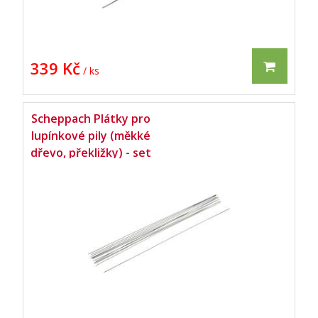
339 Kč
/ ks
Scheppach Plátky pro
lupínkové pily (měkké
dřevo, překližky) - set
12 ks