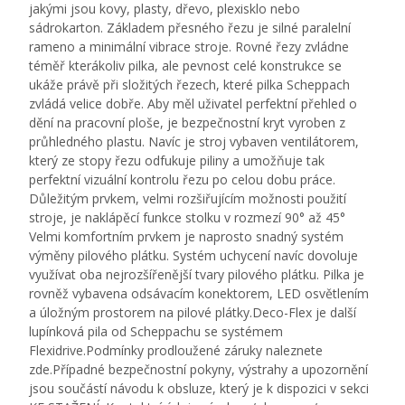
jakými jsou kovy, plasty, dřevo, plexisklo nebo
sádrokarton. Základem přesného řezu je silné paralelní
rameno a minimální vibrace stroje. Rovné řezy zvládne
téměř kterákoliv pilka, ale pevnost celé konstrukce se
ukáže právě při složitých řezech, které pilka Scheppach
zvládá velice dobře. Aby měl uživatel perfektní přehled o
dění na pracovní ploše, je bezpečnostní kryt vyroben z
průhledného plastu. Navíc je stroj vybaven ventilátorem,
který ze stopy řezu odfukuje piliny a umožňuje tak
perfektní vizuální kontrolu řezu po celou dobu práce.
Důležitým prvkem, velmi rozšiřujícím možnosti použití
stroje, je naklápěcí funkce stolku v rozmezí 90° až 45°
Velmi komfortním prvkem je naprosto snadný systém
výměny pilového plátku. Systém uchycení navíc dovoluje
využívat oba nejrozšířenější tvary pilového plátku. Pilka je
rovněž vybavena odsávacím konektorem, LED osvětlením
a úložným prostorem na pilové plátky.Deco-Flex je další
lupínková pila od Scheppachu se systémem
Flexidrive.Podmínky prodloužené záruky naleznete
zde.Případné bezpečnostní pokyny, výstrahy a upozornění
jsou součástí návodu k obsluze, který je k dispozici v sekci