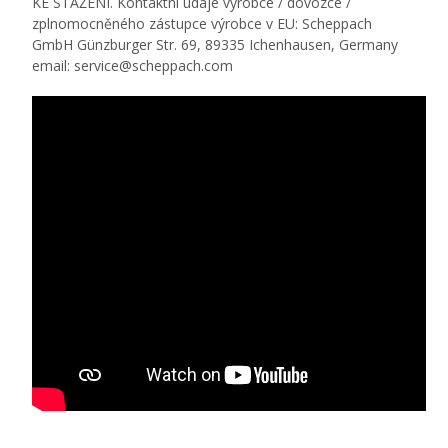
KE STAŽENÍ. Kontaktní údaje výrobce / dovozce /
zplnomocněného zástupce výrobce v EU: Scheppach
GmbH Günzburger Str. 69, 89335 Ichenhausen, Germany
email: service@scheppach.com