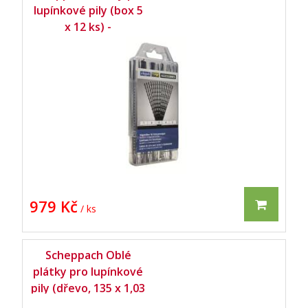
lupínkové pily (box 5
x 12 ks) -
979 Kč
/ ks
Scheppach Oblé
plátky pro lupínkové
pily (dřevo, 135 x 1,03
x 0,38 mm) - set 12 ks