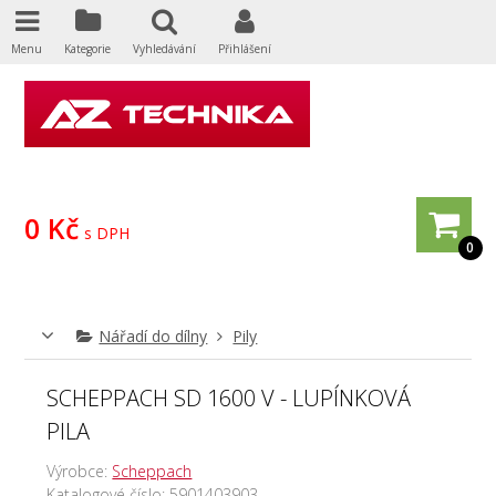
Menu
Kategorie
Vyhledávání
Přihlášení
0 Kč
s DPH
0
Nářadí do dílny
Pily
SCHEPPACH SD 1600 V - LUPÍNKOVÁ
PILA
Výrobce:
Scheppach
Katalogové číslo:
5901403903