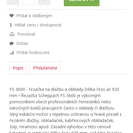
Přidat k oblíbeným
Hlídat cenu / dostupnost
Porovnat
Dotaz
Přidat hodnocení
Popis
Příslušenství
FS 3600 - řezačka na dlažbu a obklady Délka řezu až 920
mm • Řezačka Scheppach FS 3600 je výborným
pomocníkem všech profesionálních řemeslníků nebo
náročných kutilů pracujících často s obklady či dlažbou.
Silný indukční motor s tepelnou ochranou si hravě poradí s
řezáním dlažby, obkladaček, kabřincových obkladaček,
žuly, mramoru apod. Zásadní výhodou v této cenové
kategorii je vynikající délka řezu 920 mm, což této řezačce