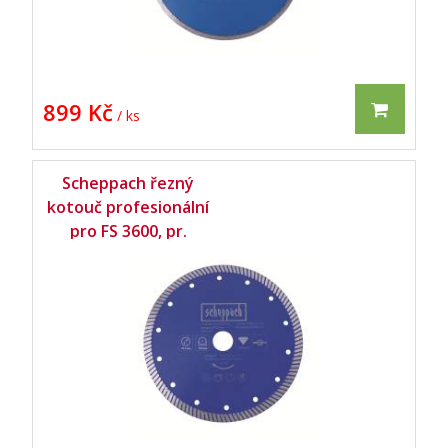
899 Kč
/ ks
Scheppach řezný
kotouč profesionální
pro FS 3600, pr.
200/25,4 -