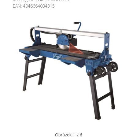
EAN:
4046664034315
Obrázek 1 z 6