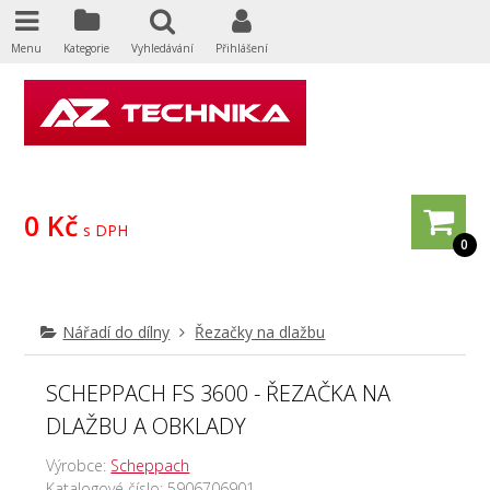
Menu
Kategorie
Vyhledávání
Přihlášení
0 Kč
s DPH
0
Nářadí do dílny
Řezačky na dlažbu
SCHEPPACH FS 3600 - ŘEZAČKA NA
DLAŽBU A OBKLADY
Výrobce:
Scheppach
Katalogové číslo:
5906706901