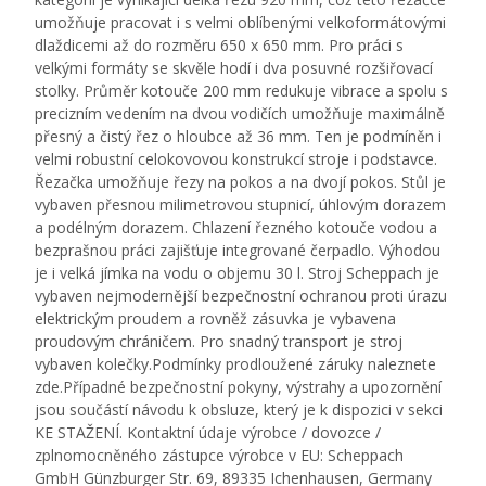
umožňuje pracovat i s velmi oblíbenými velkoformátovými
dlaždicemi až do rozměru 650 x 650 mm. Pro práci s
velkými formáty se skvěle hodí i dva posuvné rozšiřovací
stolky. Průměr kotouče 200 mm redukuje vibrace a spolu s
precizním vedením na dvou vodičích umožňuje maximálně
přesný a čistý řez o hloubce až 36 mm. Ten je podmíněn i
velmi robustní celokovovou konstrukcí stroje i podstavce.
Řezačka umožňuje řezy na pokos a na dvojí pokos. Stůl je
vybaven přesnou milimetrovou stupnicí, úhlovým dorazem
a podélným dorazem. Chlazení řezného kotouče vodou a
bezprašnou práci zajišťuje integrované čerpadlo. Výhodou
je i velká jímka na vodu o objemu 30 l. Stroj Scheppach je
vybaven nejmodernější bezpečnostní ochranou proti úrazu
elektrickým proudem a rovněž zásuvka je vybavena
proudovým chráničem. Pro snadný transport je stroj
vybaven kolečky.Podmínky prodloužené záruky naleznete
zde.Případné bezpečnostní pokyny, výstrahy a upozornění
jsou součástí návodu k obsluze, který je k dispozici v sekci
KE STAŽENÍ. Kontaktní údaje výrobce / dovozce /
zplnomocněného zástupce výrobce v EU: Scheppach
GmbH Günzburger Str. 69, 89335 Ichenhausen, Germany