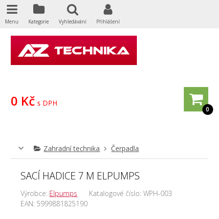
Menu
Kategorie
Vyhledávání
Přihlášení
0 Kč
s DPH
0
Zahradní technika
Čerpadla
SACÍ HADICE 7 M ELPUMPS
Výrobce:
Elpumps
Katalogové číslo:
WPH-003
EAN:
5999881825190