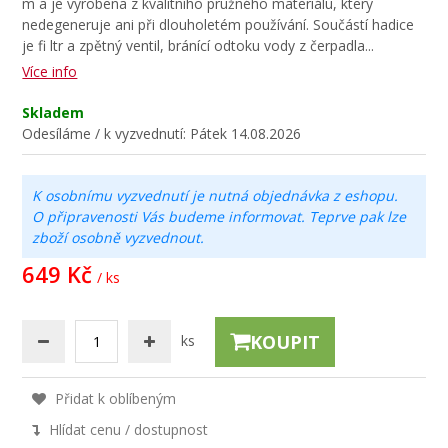
m a je vyrobena z kvalitního pružného materiálu, který
nedegeneruje ani při dlouholetém používání. Součástí hadice
je fi ltr a zpětný ventil, bránící odtoku vody z čerpadla.
..
Více info
Skladem
Odesíláme / k vyzvednutí:
Pátek 14.08.2026
K osobnímu vyzvednutí je nutná objednávka z eshopu.
O připravenosti Vás budeme informovat. Teprve pak lze
zboží osobně vyzvednout.
649 Kč
/ ks
KOUPIT
ks
Přidat k oblíbeným
Hlídat cenu / dostupnost