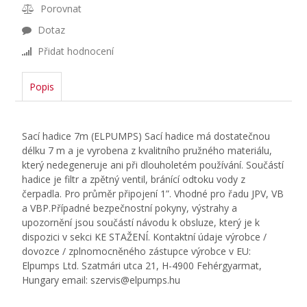
Porovnat
Dotaz
Přidat hodnocení
Popis
Sací hadice 7m (ELPUMPS) Sací hadice má dostatečnou
délku 7 m a je vyrobena z kvalitního pružného materiálu,
který nedegeneruje ani při dlouholetém používání. Součástí
hadice je filtr a zpětný ventil, bránící odtoku vody z
čerpadla. Pro průměr připojení 1”. Vhodné pro řadu JPV, VB
a VBP.Případné bezpečnostní pokyny, výstrahy a
upozornění jsou součástí návodu k obsluze, který je k
dispozici v sekci KE STAŽENÍ. Kontaktní údaje výrobce /
dovozce / zplnomocněného zástupce výrobce v EU:
Elpumps Ltd. Szatmári utca 21, H-4900 Fehérgyarmat,
Hungary email: szervis@elpumps.hu