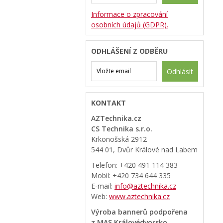
Informace o zpracování
osobních údajů (GDPR).
ODHLÁŠENÍ Z ODBĚRU
Odhlásit
KONTAKT
AZTechnika.cz
CS Technika s.r.o.
Krkonošská 2912
544 01, Dvůr Králové nad Labem
Telefon: +420 491 114 383
Mobil: +420 734 644 335
E-mail:
info@aztechnika.cz
Web:
www.aztechnika.cz
Výroba bannerů podpořena
z MAS Královédvorsko.