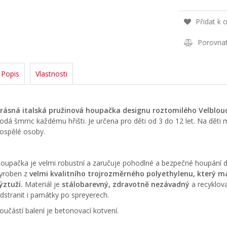
Přidat k 
Porovna
Popis
Vlastnosti
rásná italská pružinová houpačka designu roztomilého Velbl
odá šmrnc každému hřišti. Je určena pro děti od 3 do 12 let. Na děti
ospělé osoby.
oupačka je velmi robustní a zaručuje pohodlné a bezpečné houpání d
yroben z
velmi kvalitního trojrozměrného polyethylenu, který má
ýztuží.
Materiál je
stálobarevný, zdravotně nezávadný
a recyklova
dstranit i památky po spreyerech.
oučástí balení je betonovací kotvení.