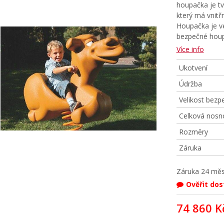
houpačka je t
který má vnitř
Houpačka je ve
bezpečné houpá
Více info
Ukotvení
Údržba
Velikost bezp
Celková nosn
Rozměry
Záruka
Záruka
24 měs
Ověřit do
74 860 K