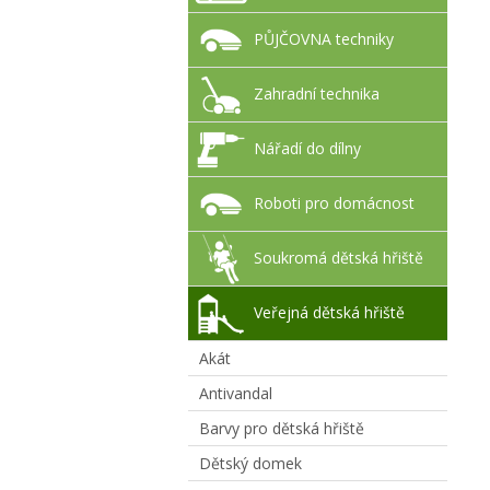
PŮJČOVNA techniky
Zahradní technika
Nářadí do dílny
Roboti pro domácnost
Soukromá dětská hřiště
Veřejná dětská hřiště
Akát
Antivandal
Barvy pro dětská hřiště
Dětský domek