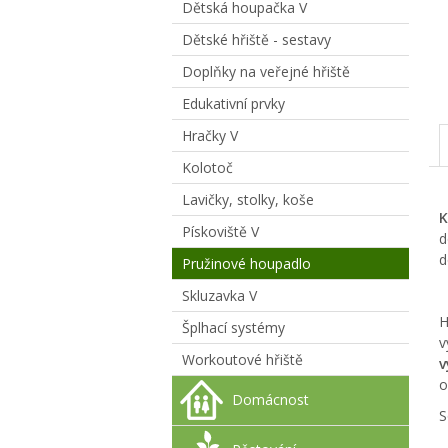
Dětská houpačka V
Dětské hřiště - sestavy
Doplňky na veřejné hřiště
Edukativní prvky
Hračky V
Kolotoč
Lavičky, stolky, koše
K
Pískoviště V
d
d
Pružinové houpadlo
Skluzavka V
H
Šplhací systémy
v
Workoutové hřiště
v
o
Domácnost
S