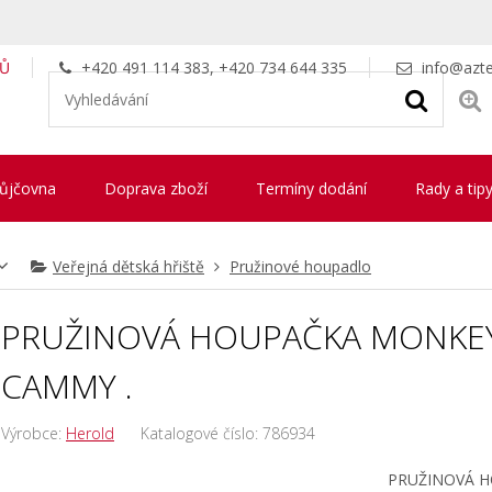
LŮ
+420 491 114 383, +420 734 644 335
info@azte
ůjčovna
Doprava zboží
Termíny dodání
Rady a tip
Veřejná dětská hřiště
Pružinové houpadlo
PRUŽINOVÁ HOUPAČKA MONKEY´
CAMMY .
Výrobce:
Herold
Katalogové číslo:
786934
PRUŽINOVÁ HO