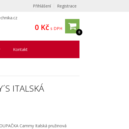
Přihlášení
Registrace
chnika.cz
0 Kč
s DPH
0
y
Kontakt
S ITALSKÁ
UPAČKA Cammy Italská pružinová