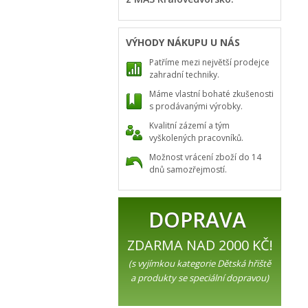
VÝHODY NÁKUPU U NÁS
Patříme mezi největší prodejce
zahradní techniky.
Máme vlastní bohaté zkušenosti
s prodávanými výrobky.
Kvalitní zázemí a tým
vyškolených pracovníků.
Možnost vrácení zboží do 14
dnů samozřejmostí.
DOPRAVA
ZDARMA NAD 2000 KČ!
(s vyjímkou kategorie Dětská hřiště
a produkty se speciální dopravou)