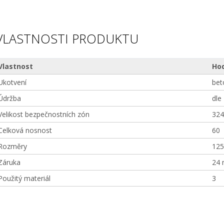
VLASTNOSTI PRODUKTU
Vlastnost
Ho
Ukotvení
bet
Údržba
dle
Velikost bezpečnostních zón
324
Celková nosnost
60
Rozměry
125
Záruka
24 
Použitý materiál
3