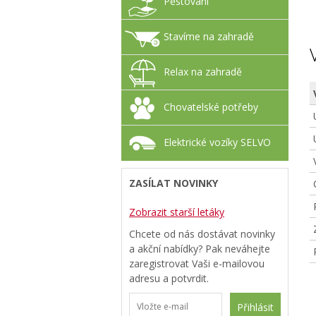
Pěstování
Stavíme na zahradě
Relax na zahradě
Chovatelské potřeby
Elektrické vozíky SELVO
ZASÍLAT NOVINKY
Zobrazit starší letáky
Chcete od nás dostávat novinky
a akční nabídky? Pak neváhejte
zaregistrovat Vaši e-mailovou
adresu a potvrdit.
Přihlásit