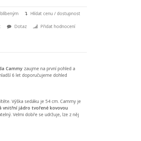
oblíbeným
Hlídat cenu / dostupnost
t
Dotaz
Přidat hodnocení
ouda Cammy
zaujme na první pohled a
 mladší 6 let doporučujeme dohled
ítěte. Výška sedáku je 54 cm. Cammy je
 vnitřní jádro tvořené kovovou
telný. Velmi dobře se udržuje, lze z něj