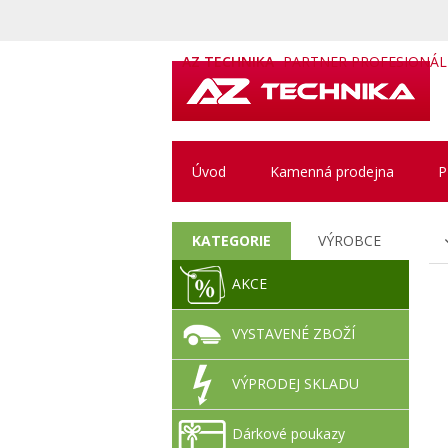
AZ TECHNIKA
PARTNER PROFESIONÁ
Úvod
Kamenná prodejna
P
KATEGORIE
VÝROBCE
AKCE
VYSTAVENÉ ZBOŽÍ
VÝPRODEJ SKLADU
Dárkové poukazy