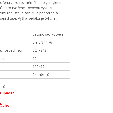
vořená z trojrozměrného polyethylenu,
ní jádro tvořené kovovou výztuží.
lmi robustní a zaručuje pohodlné a
ní dítěte. Výška sedáku je 54 cm.
..
betonovací kotvení
dle EN 1176
ečnostních zón
324x248
ost
60
125x57
24 měsíců
íců
stupnost
č
/ ks