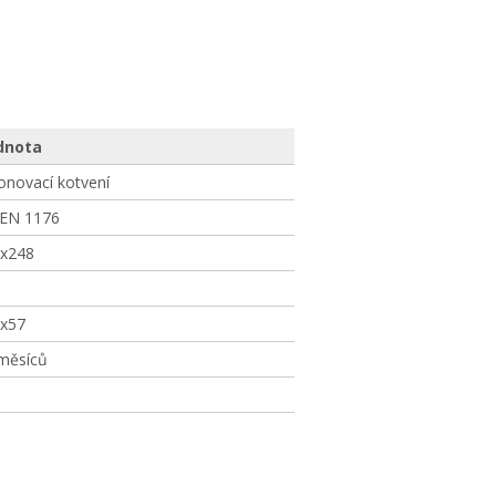
dnota
onovací kotvení
 EN 1176
x248
x57
měsíců