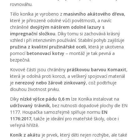
rovnováhu.
Tělo koníka je vyrobeno z
masivního akátového dřeva
,
které je přirozeně odolné vůči povětrnosti, a navíc
chráněné
dvojitým nátěrem odolné lazury s
impregnační složkou
. Díky tomu si zachovává krásný
vzhled i při intenzivním používání. Stabilní pohyb zajišťuje
pružina z kvalitní pružinářské oceli
, která je ukotvena
pomocí
betonovací kotvy
– montáž je tak pevná a
bezpečná.
Kovové části jsou chráněny
práškovou barvou Komaxit
,
která je odolná proti korozi, a veškerý spojovací materiál
je
nerezový nebo žárově zinkovaný
, což podtrhuje
dlouhou životnost prvku.
Díky
nízké výšce pádu 0,6 m
lze Koníka instalovat na
udržovaný trávník
, bez nutnosti dopadové plochy dle EN
1177. Houpačka samozřejmě splňuje normu
EN
1176:2017
, takže je ideální pro mateřské školy, obce i
veřejná hřiště.
Koník z akátu
je prvek, který děti nejen rozhýbe, ale také