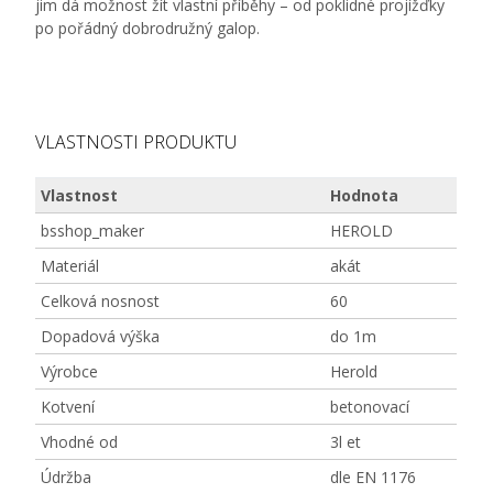
jim dá možnost žít vlastní příběhy – od poklidné projížďky
po pořádný dobrodružný galop.
VLASTNOSTI PRODUKTU
Vlastnost
Hodnota
bsshop_maker
HEROLD
Materiál
akát
Celková nosnost
60
Dopadová výška
do 1m
Výrobce
Herold
Kotvení
betonovací
Vhodné od
3l et
Údržba
dle EN 1176