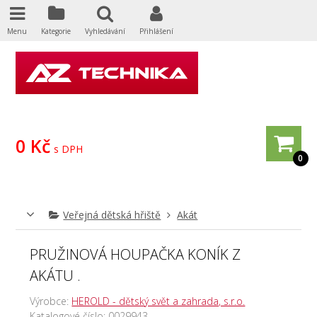
Menu
Kategorie
Vyhledávání
Přihlášení
0 Kč
s DPH
0
Veřejná dětská hřiště
Akát
PRUŽINOVÁ HOUPAČKA KONÍK Z
AKÁTU .
Výrobce:
HEROLD - dětský svět a zahrada, s.r.o.
Katalogové číslo:
0029943