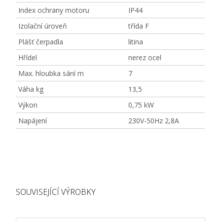
Index ochrany motoru
IP44
Izolační úroveň
třída F
Plášť čerpadla
litina
Hřídel
nerez ocel
Max. hloubka sání m
7
Váha kg
13,5
Výkon
0,75 kW
Napájení
230V-50Hz 2,8A
SOUVISEJÍCÍ VÝROBKY