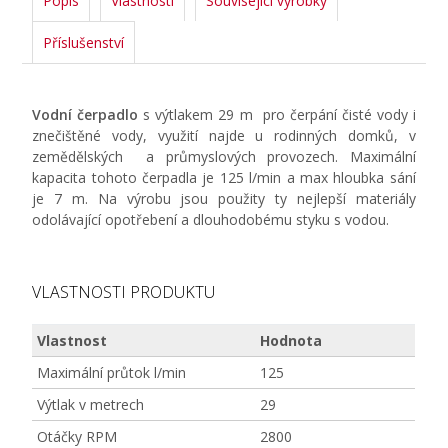
Popis
Vlastnosti
Související výrobky
Příslušenství
Vodní čerpadlo
s výtlakem 29 m pro čerpání čisté vody i
znečištěné vody, využití najde u rodinných domků, v
zemědělských a průmyslových provozech. Maximální
kapacita tohoto čerpadla je 125 l/min a max hloubka sání
je 7 m. Na výrobu jsou použity ty nejlepší materiály
odolávající opotřebení a dlouhodobému styku s vodou.
VLASTNOSTI PRODUKTU
Vlastnost
Hodnota
Maximální průtok l/min
125
Výtlak v metrech
29
Otáčky RPM
2800