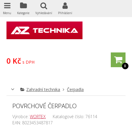
Menu
Kategorie
Vyhledávání
Přihlášení
0 Kč
s DPH
0
Zahradní technika
Čerpadla
POVRCHOVÉ ČERPADLO
Výrobce:
WORTEX
Katalogové číslo:
76114
EAN:
8023453487817