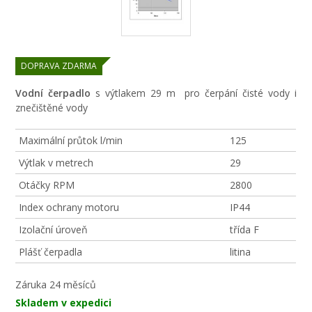
DOPRAVA ZDARMA
Vodní čerpadlo
s výtlakem 29 m pro čerpání čisté vody i
znečištěné vody
Maximální průtok l/min
125
Výtlak v metrech
29
Otáčky RPM
2800
Index ochrany motoru
IP44
Izolační úroveň
třída F
Plášť čerpadla
litina
Záruka
24 měsíců
Skladem v expedici