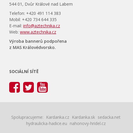
544 01, Dvůr Králové nad Labem
Telefon: +420 491 114 383
Mobil: +420 734 644 335
E-mail:
info@aztechnika.cz
Web:
www.aztechnika.cz
Výroba bannerů podpořena
z MAS Královédvorsko.
SOCIÁLNÍ SÍTĚ
Spolupracujeme:
Kardanka.cz
Kardanka.sk
sedacka.net
hydraulicka-hadice.eu
nahonovy-hridel.cz