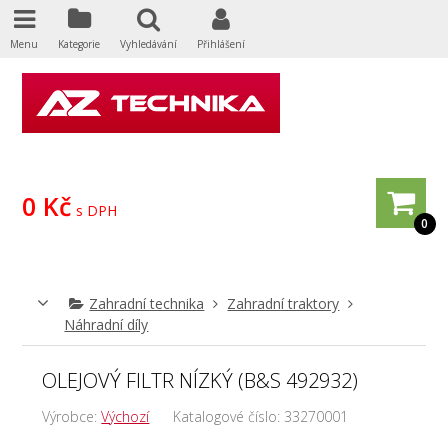
Menu
Kategorie
Vyhledávání
Přihlášení
0 Kč
s DPH
0
Zahradní technika
Zahradní traktory
Náhradní díly
OLEJOVÝ FILTR NÍZKÝ (B&S 492932)
Výrobce:
Výchozí
Katalogové číslo:
33270001