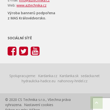
E-mail:
info@aztechnika.cz
Web:
www.aztechnika.cz
Výroba bannerů podpořena
z MAS Královédvorsko.
SOCIÁLNÍ SÍTĚ
Spolupracujeme:
Kardanka.cz
Kardanka.sk
sedacka.net
hydraulicka-hadice.eu
nahonovy-hridel.cz
© 2020 CS Technika s.r.o., Všechna práva
vyhrazena.
Nastavení cookies
Eshop na míru
AiShop