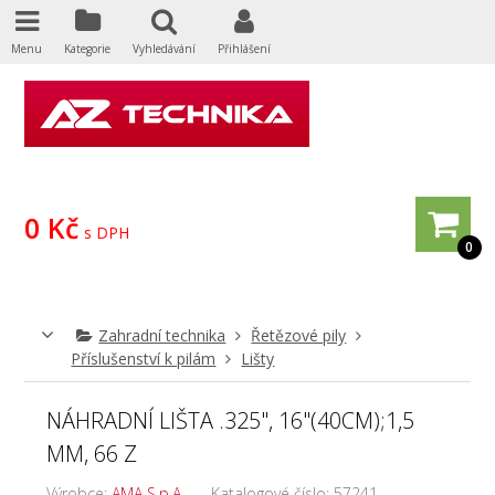
Menu
Kategorie
Vyhledávání
Přihlášení
0 Kč
s DPH
0
Zahradní technika
Řetězové pily
Příslušenství k pilám
Lišty
NÁHRADNÍ LIŠTA .325", 16"(40CM);1,5
MM, 66 Z
Výrobce:
AMA S.p.A.
Katalogové číslo:
57241