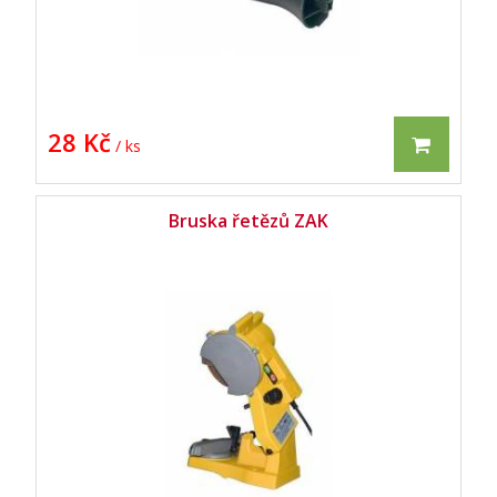
28 Kč
/ ks
Bruska řetězů ZAK