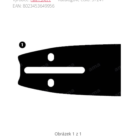
EAN:
8023453649956
Obrázek 1 z 1