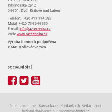
Krkonošská 2912
544 01, Dvůr Králové nad Labem
Telefon: +420 491 114 383
Mobil: +420 734 644 335
E-mail:
info@aztechnika.cz
Web:
www.aztechnika.cz
Výroba bannerů podpořena
z MAS Královédvorsko.
SOCIÁLNÍ SÍTĚ
Spolupracujeme:
Kardanka.cz
Kardanka.sk
sedacka.net
hydraulicka-hadice.eu
nahonovy-hridel.cz