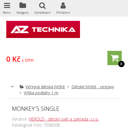
Menu
Kategorie
Vyhledávání
Přihlášení
0 Kč
s DPH
0
Veřejná dětská hřiště
Dětské hřiště - sestavy
Výška podlahy 1 m
MONKEY´S SINGLE .
Výrobce:
HEROLD - dětský svět a zahrada, s.r.o.
Katalogové číslo:
7698308