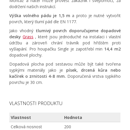
Montáž a nátěr může provést zákazník i svépomocí, za
dodržení našich instrukcí.
Výška volného pádu je 1,5 m
a proto je nutné vytvořit
povrch, který tlumí pád dle EN 1177.
Jako vhodný
tlumivý povrch doporučujeme dopadové
desky
Grass
, které jsou jednoduché na instalaci i vlastní
údržbu a zároveň chrání trávník pod hřištěm proti
vyšlapání. Pro houpačku Single je zapotřebí min
14,4
m2
dopadové plochy.
Dopadová plocha pod sestavou může být také tvořena
sypkými materiály jako je
písek, drcená kůra nebo
kačírek o zrnitosti 4-8 mm.
Doporučená vrstva sypkého
povrchu je 30 cm.
VLASTNOSTI PRODUKTU
Vlastnost
Hodnota
Celková nosnost
200