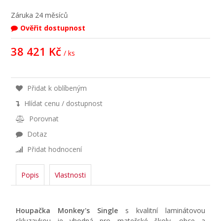
Záruka
24 měsíců
Ověřit dostupnost
38 421 Kč
/ ks
Přidat k oblíbeným
Hlídat cenu / dostupnost
Porovnat
Dotaz
Přidat hodnocení
Popis
Vlastnosti
Houpačka
Monkey's Single
s kvalitní laminátovou
skluzavkou
je vhodná pro mateřské školy, obce a