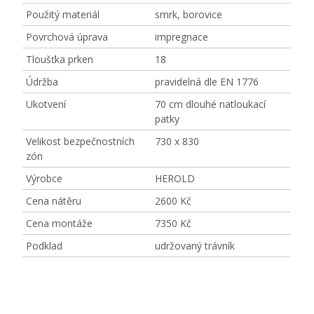
Použitý materiál
smrk, borovice
Povrchová úprava
impregnace
Tloušťka prken
18
Údržba
pravidelná dle EN 1776
Ukotvení
70 cm dlouhé natloukací
patky
Velikost bezpečnostních
730 x 830
zón
Výrobce
HEROLD
Cena nátěru
2600 Kč
Cena montáže
7350 Kč
Podklad
udržovaný trávník