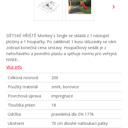
DĚTSKÉ HŘIŠTĚ Monkey´s Single se skládá z 1 nástupní
plošiny a 1 houpačky. Po zakliknutí 1 kusu skluzavky se vám
zobrazí konečná cena sestavy. Houpačkový sedák je z
nehořlavého a pevného plastu a splňuje normu pro veřejná
hřiště.
..
Více info
Celková nosnost
200
Použitý materiál
smrk, borovice
Povrchová úprava
impregnace
Tloušťka prken
18
Údržba
pravidelná dle EN 1776
Ukotvení
70 cm dlouhé natloukací patky