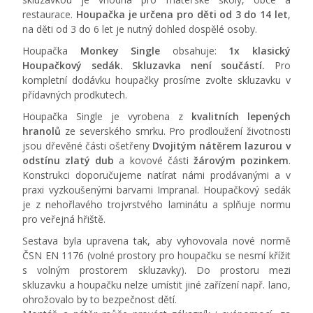
restaurace.
Houpačka je určena pro děti od 3 do 14 let
,
na děti od 3 do 6 let je nutný dohled dospělé osoby.
Houpačka
Monkey Single
obsahuje:
1x klasický
Houpačkový sedák. Skluzavka není součástí.
Pro
kompletní dodávku houpačky prosíme zvolte skluzavku v
přídavných prodkutech.
Houpačka Single je vyrobena z
kvalitních lepených
hranolů
ze severského smrku. Pro prodloužení životnosti
jsou dřevěné části ošetřeny
Dvojitým nátěrem lazurou v
odstínu zlatý dub
a kovové části
žárovým pozinkem
.
Konstrukci doporučujeme natírat námi prodávanými a v
praxi vyzkoušenými barvami Impranal. Houpačkový sedák
je z nehořlavého trojvrstvého laminátu a splňuje normu
pro veřejná hřiště.
Sestava byla upravena tak, aby vyhovovala nové normě
ČSN EN 1176 (volné prostory pro houpačku se nesmí křížit
s volným prostorem skluzavky). Do prostoru mezi
skluzavku a houpačku nelze umístit jiné zařízení např. lano,
ohrožovalo by to bezpečnost dětí.