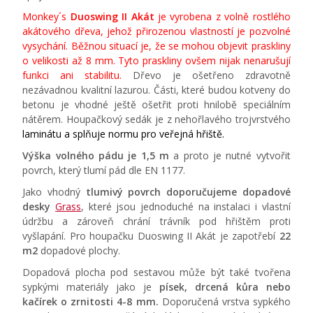
Monkey´s
Duoswing II Akát
je vyrobena z volně rostlého
akátového dřeva, jehož přirozenou vlastností je pozvolné
vysychání. Běžnou situací je, že se mohou objevit praskliny
o velikosti až 8 mm. Tyto praskliny ovšem nijak nenarušují
funkci ani stabilitu.
Dřevo je ošetřeno zdravotně
nezávadnou kvalitní lazurou. Části, které budou kotveny do
betonu je vhodné ještě ošetřit proti hnilobě speciálním
nátěrem.
Houpačkový sedák je z nehořlavého trojvrstvého
laminátu a splňuje normu pro veřejná hřiště.
Výška volného pádu je 1,5 m
a proto je nutné vytvořit
povrch, který tlumí pád dle EN 1177.
Jako vhodný
tlumivý povrch doporučujeme dopadové
desky
Grass
, které jsou jednoduché na instalaci i vlastní
údržbu a zároveň chrání trávník pod hřištěm proti
vyšlapání. Pro houpačku Duoswing II Akát je zapotřebí
22
m2
dopadové plochy.
Dopadová plocha pod sestavou může být také tvořena
sypkými materiály jako je
písek, drcená kůra nebo
kačírek o zrnitosti 4-8 mm.
Doporučená vrstva sypkého