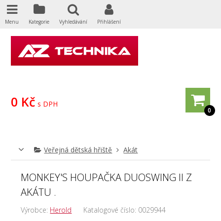
Menu
Kategorie
Vyhledávání
Přihlášení
0 Kč
s DPH
0
Veřejná dětská hřiště
Akát
MONKEY'S HOUPAČKA DUOSWING II Z
AKÁTU .
Výrobce:
Herold
Katalogové číslo:
0029944