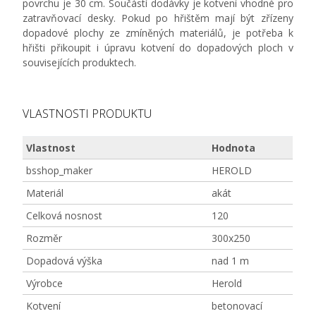
povrchu je 30 cm. Součástí dodávky je kotvení vhodné pro
zatravňovací desky. Pokud po hřištěm mají být zřízeny
dopadové plochy ze zmíněných materiálů, je potřeba k
hřišti přikoupit i úpravu kotvení do dopadových ploch v
souvisejících produktech.
VLASTNOSTI PRODUKTU
Vlastnost
Hodnota
bsshop_maker
HEROLD
Materiál
akát
Celková nosnost
120
Rozměr
300x250
Dopadová výška
nad 1 m
Výrobce
Herold
Kotvení
betonovací