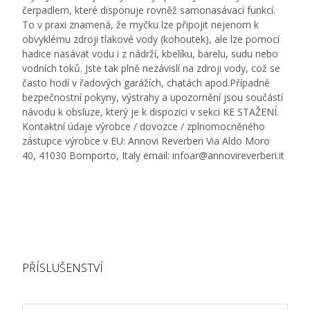
čerpadlem, které disponuje rovněž samonasávací funkcí.
To v praxi znamená, že myčku lze připojit nejenom k
obvyklému zdroji tlakové vody (kohoutek), ale lze pomocí
hadice nasávat vodu i z nádrží, kbelíku, barelu, sudu nebo
vodních toků. Jste tak plně nezávislí na zdroji vody, což se
často hodí v řadových garážích, chatách apod.Případné
bezpečnostní pokyny, výstrahy a upozornění jsou součástí
návodu k obsluze, který je k dispozici v sekci KE STAŽENÍ.
Kontaktní údaje výrobce / dovozce / zplnomocněného
zástupce výrobce v EU: Annovi Reverberi Via Aldo Moro
40, 41030 Bomporto, Italy email: infoar@annovireverberi.it
PŘÍSLUŠENSTVÍ