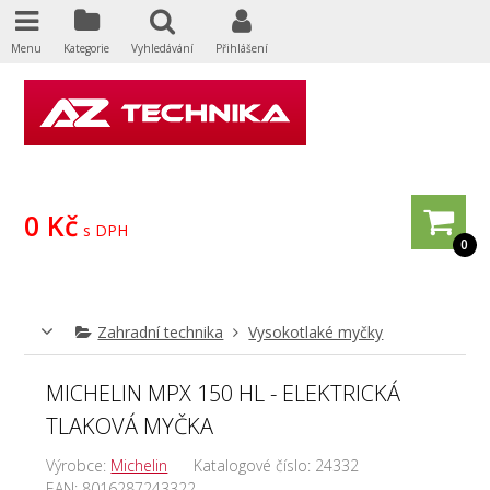
Menu
Kategorie
Vyhledávání
Přihlášení
0 Kč
s DPH
0
Zahradní technika
Vysokotlaké myčky
MICHELIN MPX 150 HL - ELEKTRICKÁ
TLAKOVÁ MYČKA
Výrobce:
Michelin
Katalogové číslo:
24332
EAN:
8016287243322