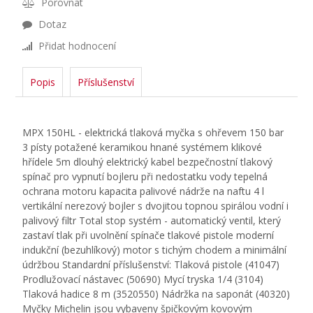
Porovnat
Dotaz
Přidat hodnocení
Popis
Příslušenství
MPX 150HL - elektrická tlaková myčka s ohřevem 150 bar
3 písty potažené keramikou hnané systémem klikové
hřídele 5m dlouhý elektrický kabel bezpečnostní tlakový
spínač pro vypnutí bojleru při nedostatku vody tepelná
ochrana motoru kapacita palivové nádrže na naftu 4 l
vertikální nerezový bojler s dvojitou topnou spirálou vodní i
palivový filtr Total stop systém - automatický ventil, který
zastaví tlak při uvolnění spínače tlakové pistole moderní
indukční (bezuhlíkový) motor s tichým chodem a minimální
údržbou Standardní příslušenství: Tlaková pistole (41047)
Prodlužovací nástavec (50690) Mycí tryska 1/4 (3104)
Tlaková hadice 8 m (3520550) Nádržka na saponát (40320)
Myčky Michelin jsou vybaveny špičkovým kovovým