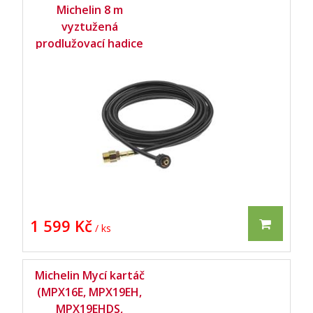
Michelin 8 m
vyztužená
prodlužovací hadice
PVC (MPX 150 L) -
1 599 Kč
/ ks
Michelin Mycí kartáč
(MPX16E, MPX19EH,
MPX19EHDS,