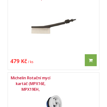
MPX25EHDSP,
MPX22EHX, MPX160C,
MPX160CK) -
479 Kč
/ ks
Michelin Rotační mycí
kartáč (MPX16E,
MPX19EH,
MPX19EHDS,
MPX25EHDSP,
MPX22EHX, MPX160C,