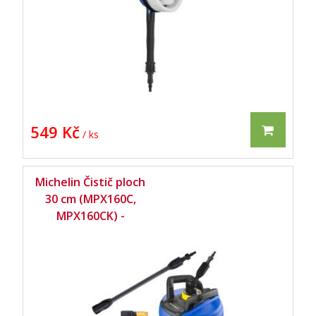
MPX160CK) -
549 Kč
/ ks
Michelin Čistič ploch
30 cm (MPX160C,
MPX160CK) -