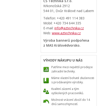
CS Technika s.r.o.
Krkonošská 2912
544 01, Dvůr Králové nad Labem
Telefon: +420 491 114 383
Mobil: +420 734 644 335
E-mail:
info@aztechnika.cz
Web:
www.aztechnika.cz
Výroba bannerů podpořena
z MAS Královédvorsko.
VÝHODY NÁKUPU U NÁS
Patříme mezi největší prodejce
zahradní techniky.
Máme vlastní bohaté zkušenosti
s prodávanými výrobky.
Kvalitní zázemí a tým
vyškolených pracovníků.
Možnost vrácení zboží do 14
dnů samozřejmostí.