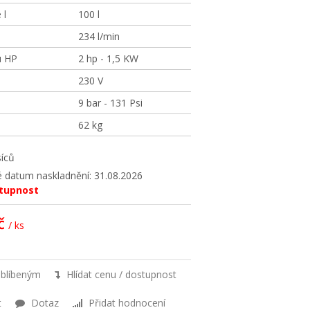
 l
100 l
234 l/min
u HP
2 hp - 1,5 KW
230 V
9 bar - 131 Psi
62 kg
íců
 datum naskladnění: 31.08.2026
stupnost
č
/ ks
oblíbeným
Hlídat cenu / dostupnost
t
Dotaz
Přidat hodnocení