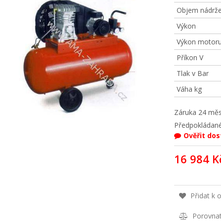
Objem nádrže
Výkon
Výkon motor
Příkon V
Tlak v Bar
Váha kg
Záruka
24 měs
Předpokládané
Ověřit do
16 984 K
Přidat k 
Porovna