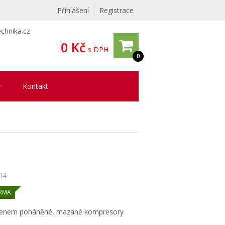
Přihlášení
Registrace
chnika.cz
0 Kč
s DPH
0
y
Kontakt
14
RMA
emenem poháněné, mazané kompresory