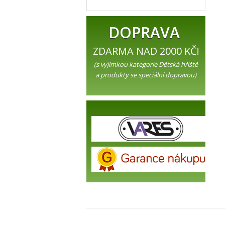
DOPRAVA
ZDARMA NAD 2000 KČ!
(s vyjímkou kategorie Dětská hřiště
a produkty se speciální dopravou)