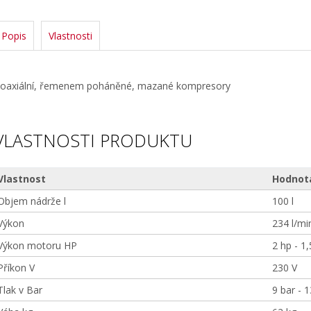
Popis
Vlastnosti
oaxiální, řemenem poháněné, mazané kompresory
VLASTNOSTI PRODUKTU
Vlastnost
Hodnot
Objem nádrže l
100 l
Výkon
234 l/mi
Výkon motoru HP
2 hp - 1
Příkon V
230 V
Tlak v Bar
9 bar - 1