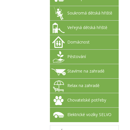
Soukromá dětská hřiště
Veřejná dětská hřiště
Domácnost
Pěstování
Stavíme na zahradě
Relax na zahradě
Chovatelské potřeby
Elektrické vozíky SELVO