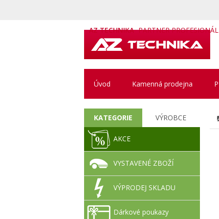
AZ TECHNIKA
PARTNER PROFESIONÁ
Úvod
Kamenná prodejna
P
KATEGORIE
VÝROBCE
AKCE
VYSTAVENÉ ZBOŽÍ
VÝPRODEJ SKLADU
Dárkové poukazy