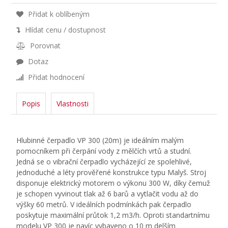
Přidat k oblíbeným
Hlídat cenu / dostupnost
Porovnat
Dotaz
Přidat hodnocení
Popis
Vlastnosti
Hlubinné čerpadlo VP 300 (20m) je ideálním malým
pomocníkem při čerpání vody z mělčích vrtů a studní.
Jedná se o vibrační čerpadlo vycházející ze spolehlivé,
jednoduché a léty prověřené konstrukce typu Malyš. Stroj
disponuje elektrický motorem o výkonu 300 W, díky čemuž
je schopen vyvinout tlak až 6 barů a vytlačit vodu až do
výšky 60 metrů. V ideálních podmínkách pak čerpadlo
poskytuje maximální průtok 1,2 m3/h. Oproti standartnímu
modelu VP 300 je navíc vybaveno o 10 m delším