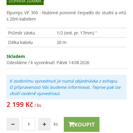
DOPRAVA ZDARMA
Elpumps VP 300 - hlubinné ponorné čerpadlo do studní a vrtů
s 20m kabelem
Průměr závitu
1/2 (vnit. pr. 17mm) ''
Délka kabelu
20 m
Skladem
Odesíláme / k vyzvednutí:
Pátek 14.08.2026
K osobnímu vyzvednutí je nutná objednávka z eshopu.
O připravenosti Vás budeme informovat. Teprve pak lze
zboží osobně vyzvednout.
2 199 Kč
/ ks
KOUPIT
ks