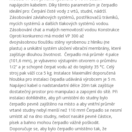
napájecím kabelem. Díky těmto parametrům je čerpadlo
ideální pro: Čerpání čisté vody z vrtů, studní, nádrží.
Zásobování závlahových systémů, postřikovačů trávníků,
mycích systémů a dalších tlakových systémů vodou.
Zásobování chat a malých nemovitostí vodou Konstrukce
Oproti konkurenci má model VP 300 až
dvojnásobnou tloušťku stěny vyrobenou z hliníku (ne
plastu) a unikátní systém uložení vibrační membrány, které
zajišťuje dlouhou životnost. Čerpadlo má průměr 4 palce
(101,6 mm), je vybaveno výstupním otvorem o průměru
1/2” a je schopné čerpat vodu až do teploty 35 °C. Celý
stroj pak váží cca 5 kg. Instalace Maximální doporučená
hloubka pro instalaci čepadla udáváná výrobcem je 5 m.
Napájecí kabel o nadstandartní délce 20m tak zajišťuje
dostatečný prostor pro manipulaci a zapojení do sítě. Při
instalaci dohlídněte, aby při umístění do studny bylo
čerpadlo pevně zajištěno na místo a aby vnitřní průměr
vrtané studny nebyl menší než 110 mm! Čerpadlo se nesmí
umístit až na dno studny, neboť nasáté pevné částice,
písek a bahno mohou čerpadlo vážně poškodit.
Doporučuje se, aby bylo čerpadlo umístěno tak, že