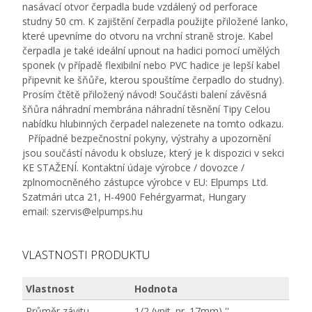
nasávací otvor čerpadla bude vzdálený od perforace
studny 50 cm. K zajištění čerpadla použijte přiložené lanko,
které upevníme do otvoru na vrchní straně stroje. Kabel
čerpadla je také ideální upnout na hadici pomocí umělých
sponek (v případě flexibilní nebo PVC hadice je lepší kabel
připevnit ke šňůře, kterou spouštíme čerpadlo do studny).
Prosím čtětě přiložený návod! Součásti balení závěsná
šňůra náhradní membrána náhradní těsnění Tipy Celou
nabídku hlubinných čerpadel nalezenete na tomto odkazu.
Případné bezpečnostní pokyny, výstrahy a upozornění
jsou součástí návodu k obsluze, který je k dispozici v sekci
KE STAŽENÍ. Kontaktní údaje výrobce / dovozce /
zplnomocněného zástupce výrobce v EU: Elpumps Ltd.
Szatmári utca 21, H-4900 Fehérgyarmat, Hungary
email: szervis@elpumps.hu
VLASTNOSTI PRODUKTU
Vlastnost
Hodnota
Průměr závitu
1/2 (vnit. pr. 17mm) ''