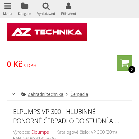
Menu
Kategorie
Vyhledávání
Přihlášení
0 Kč
s DPH
0
Zahradní technika
Čerpadla
ELPUMPS VP 300 - HLUBINNÉ
PONORNÉ ČERPADLO DO STUDNÍ A ...
Výrobce:
Elpumps
Katalogové číslo:
VP 300 (20m)
EAN:
5999881825626