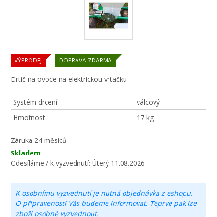
VÝPRODEJ
DOPRAVA ZDARMA
Drtič na ovoce na elektrickou vrtačku
Systém drcení
válcový
Hmotnost
17 kg
Záruka
24 měsíců
Skladem
Odesíláme / k vyzvednutí:
Úterý 11.08.2026
K osobnímu vyzvednutí je nutná objednávka z eshopu.
O připravenosti Vás budeme informovat. Teprve pak lze
zboží osobně vyzvednout.