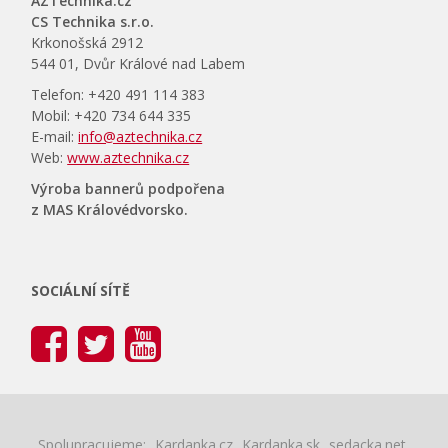
AZTechnika.cz
CS Technika s.r.o.
Krkonošská 2912
544 01, Dvůr Králové nad Labem
Telefon: +420 491 114 383
Mobil: +420 734 644 335
E-mail:
info@aztechnika.cz
Web:
www.aztechnika.cz
Výroba bannerů podpořena
z MAS Královédvorsko.
SOCIÁLNÍ SÍTĚ
Spolupracujeme:
Kardanka.cz
Kardanka.sk
sedacka.net