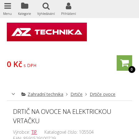
Menu
Kategorie
Vyhledávání
Přihlášení
0 Kč
s DPH
0
Zahradní technika
Drtiče
Drtiče ovoce
DRTIČ NA OVOCE NA ELEKTRICKOU
VRTAČKU
Výrobce:
TIP
Katalogové číslo:
105504
EAN:
8591529100729