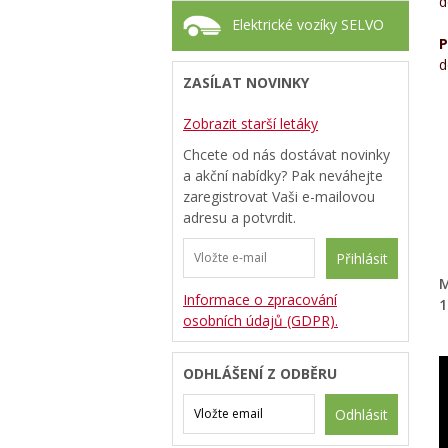
d
Elektrické vozíky SELVO
P
d
ZASÍLAT NOVINKY
Zobrazit starší letáky
Chcete od nás dostávat novinky
a akční nabídky? Pak neváhejte
zaregistrovat Vaši e-mailovou
adresu a potvrdit.
Přihlásit
M
Informace o zpracování
1
osobních údajů (GDPR).
ODHLÁŠENÍ Z ODBĚRU
Odhlásit