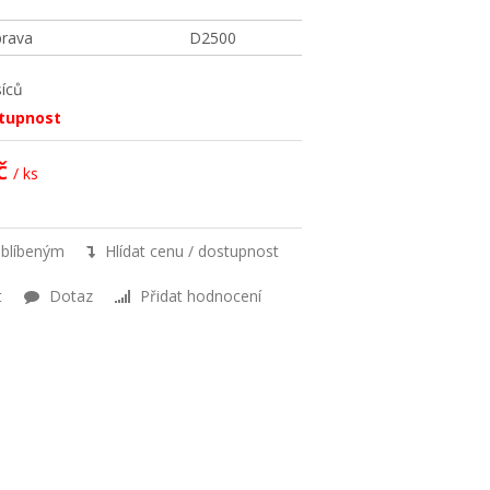
prava
D2500
íců
stupnost
č
/ ks
oblíbeným
Hlídat cenu / dostupnost
t
Dotaz
Přidat hodnocení