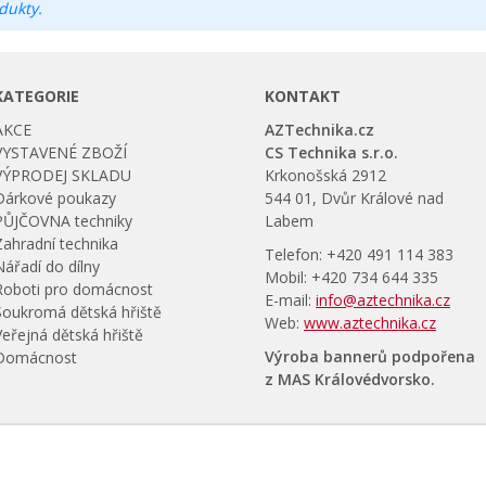
dukty.
KATEGORIE
KONTAKT
AKCE
AZTechnika.cz
VYSTAVENÉ ZBOŽÍ
CS Technika s.r.o.
VÝPRODEJ SKLADU
Krkonošská 2912
Dárkové poukazy
544 01, Dvůr Králové nad
PŮJČOVNA techniky
Labem
Zahradní technika
Telefon: +420 491 114 383
Nářadí do dílny
Mobil: +420 734 644 335
Roboti pro domácnost
E-mail:
info@aztechnika.cz
Soukromá dětská hřiště
Web:
www.aztechnika.cz
Veřejná dětská hřiště
Výroba bannerů podpořena
Domácnost
z MAS Královédvorsko.
:
Kardanka.cz
Kardanka.sk
sedacka.net
hydraulicka-hadice.eu
nah