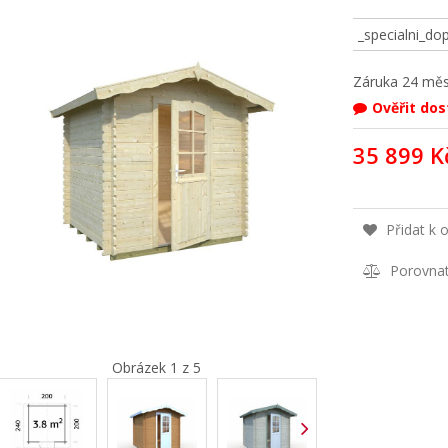
_specialni_do
Záruka
24 měs
Ověřit do
35 899 K
Přidat k 
Porovna
Obrázek 1 z 5