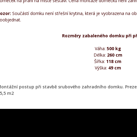
omeček na přání na místě sestaví. Cena montáže domečku není zahrn
ozor:
Součástí domku není střešní krytina, která je vyobrazena na 
oobjednat.
Rozměry zabaleného domku při př
Váha:
500
kg
Délka:
260 cm
Šířka:
118 cm
Výška:
49 cm
ontážní postup při stavbě srubového zahradního domku. Prez
5,5 m2