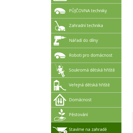
PŮJČOVNA techniky
Zahradní technika
Nářadí do dílny
Roboti pro domácnost
Soukromá dětská hřiště
Veřejná dětská hřiště
Domácnost
Pěstování
Stavíme na zahradě