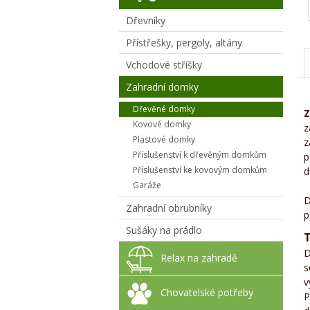
Dřevníky
Přístřešky, pergoly, altány
Vchodové stříšky
Zahradní domky
Dřevěné domky
Z
Kovové domky
z
Plastové domky
z
Příslušenství k dřevěným domkům
p
Příslušenství ke kovovým domkům
d
Garáže
D
Zahradní obrubníky
p
Sušáky na prádlo
D
Relax na zahradě
s
v
Chovatelské potřeby
P