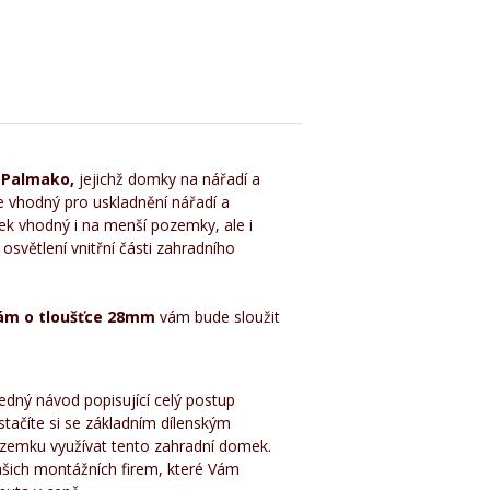
a
Palmako,
jejichž domky na nářadí a
 vhodný pro uskladnění nářadí a
k vhodný i na menší pozemky, ale i
osvětlení vnitřní části zahradního
ám o tloušťce 28mm
vám bude sloužit
ete!
dný návod popisující celý postup
stačíte si se základním dílenským
zemku využívat tento zahradní domek.
našich montážních firem, které Vám