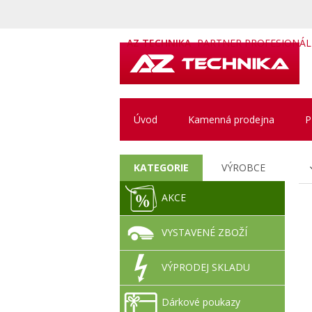
AZ TECHNIKA
PARTNER PROFESIONÁ
Úvod
Kamenná prodejna
P
KATEGORIE
VÝROBCE
AKCE
VYSTAVENÉ ZBOŽÍ
VÝPRODEJ SKLADU
Dárkové poukazy