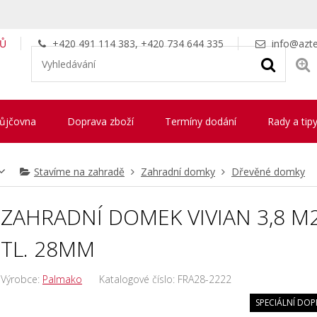
LŮ
+420 491 114 383, +420 734 644 335
info@azte
ůjčovna
Doprava zboží
Termíny dodání
Rady a tip
Stavíme na zahradě
Zahradní domky
Dřevěné domky
ZAHRADNÍ DOMEK VIVIAN 3,8 M2
TL. 28MM
Výrobce:
Palmako
Katalogové číslo:
FRA28-2222
SPECIÁLNÍ DOP