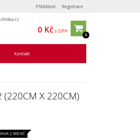
Přihlášení
Registrace
chnika.cz
0 Kč
s DPH
0
y
Kontakt
 (220CM X 220CM)
RAVA 2 900 KČ