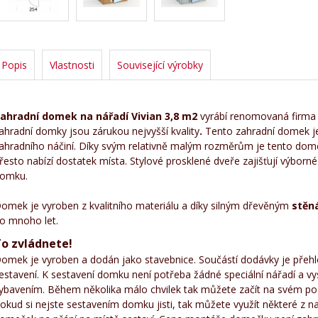
Popis
Vlastnosti
Související výrobky
ahradní domek na nářadí Vivian 3,8 m2
vyrábí renomovaná firm
ahradní domky jsou zárukou nejvyšší kvality
.
Tento zahradní domek je
ahradního náčiní. Díky svým relativně malým rozměrům je tento dome
řesto nabízí dostatek místa. Stylové prosklené dveře zajišťují výborné 
omku.
omek je vyroben z kvalitního materiálu a díky silným dřevěným
stěn
o mnoho let.
To zvládn
omek je vyroben a dodán jako stavebnice. Součástí dodávky je přehle
estavení. K sestavení domku není potřeba žádné speciální nářadí a vy
ybavením. Během několika málo chvilek tak můžete začít na svém po
okud si nejste sestavením domku jisti, tak můžete využít některé z 