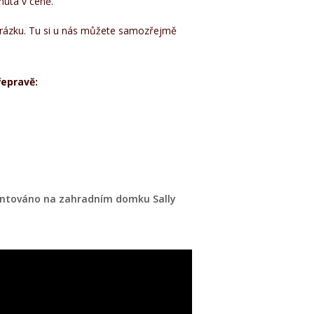
uta v ceně.
obrázku. Tu si u nás můžete samozřejmě
epravě:
entováno na zahradním domku Sally