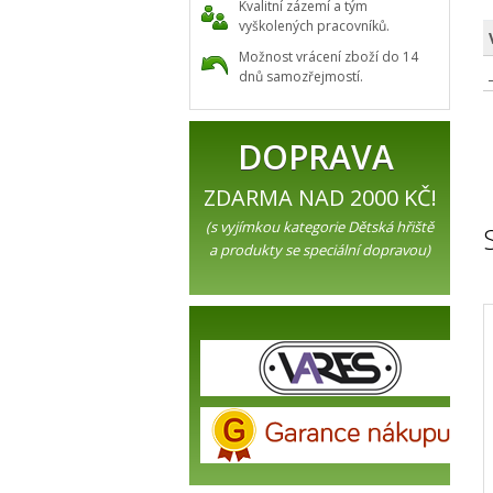
Kvalitní zázemí a tým
vyškolených pracovníků.
Možnost vrácení zboží do 14
dnů samozřejmostí.
DOPRAVA
ZDARMA NAD 2000 KČ!
(s vyjímkou kategorie Dětská hřiště
a produkty se speciální dopravou)