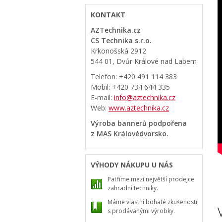
KONTAKT
AZTechnika.cz
CS Technika s.r.o.
Krkonošská 2912
544 01, Dvůr Králové nad Labem
Telefon: +420 491 114 383
Mobil: +420 734 644 335
E-mail:
info@aztechnika.cz
Web:
www.aztechnika.cz
Výroba bannerů podpořena
z MAS Královédvorsko.
VÝHODY NÁKUPU U NÁS
Patříme mezi největší prodejce
zahradní techniky.
Máme vlastní bohaté zkušenosti
s prodávanými výrobky.