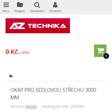
Menu
Kategorie
Vyhledávání
Přihlášení
0 Kč
s DPH
0
OKAP PRO SEDLOVOU STŘECHU 3000
MM .
Výrobce:
Herold
Katalogové číslo:
QVVRviil3