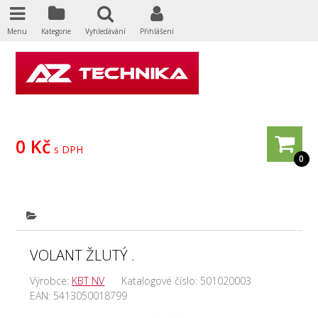
Menu
Kategorie
Vyhledávání
Přihlášení
0 Kč
s DPH
0
VOLANT ŽLUTÝ .
Výrobce:
KBT NV
Katalogové číslo:
501020003
EAN:
5413050018799