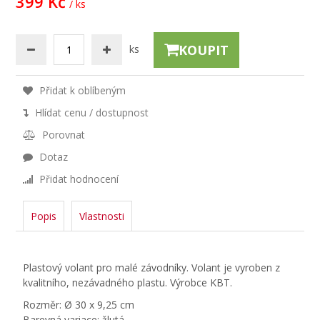
399 Kč
/ ks
KOUPIT
ks
Přidat k oblíbeným
Hlídat cenu / dostupnost
Porovnat
Dotaz
Přidat hodnocení
Popis
Vlastnosti
Plastový volant pro malé závodníky. Volant je vyroben z
kvalitního, nezávadného plastu. Výrobce KBT.
Rozměr: Ø 30 x 9,25 cm
Barevná variace: žlutá