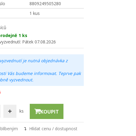
slo
8809249505280
1 kus
íců
rodejně
1 ks
vyzvednutí:
Pátek 07.08.2026
vyzvednutí je nutná objednávka z
osti Vás budeme informovat. Teprve pak
obně vyzvednout.
s
ks
KOUPIT
oblíbeným
Hlídat cenu / dostupnost