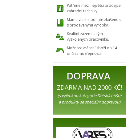
Patříme mezi největší prodejce
zahradní techniky.
Máme vlastní bohaté zkušenosti
s prodávanými výrobky.
Kvalitní zázemí a tým
vyškolených pracovníků.
Možnost vrácení zboží do 14
dnů samozřejmostí.
DOPRAVA
ZDARMA NAD 2000 KČ!
(s vyjímkou kategorie Dětská hřiště
a produkty se speciální dopravou)