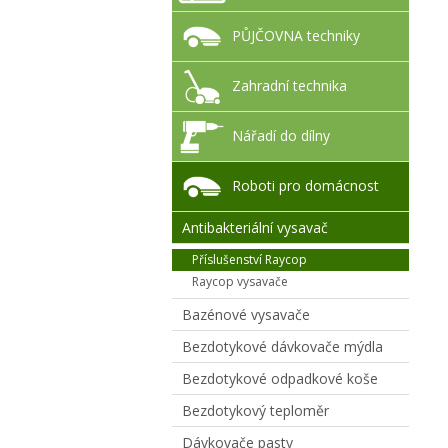
PŮJČOVNA techniky
Zahradní technika
Nářadí do dílny
Roboti pro domácnost
Antibakteriální vysavač
Příslušenství Raycop
Raycop vysavače
Bazénové vysavače
Bezdotykové dávkovače mýdla
Bezdotykové odpadkové koše
Bezdotykový teploměr
Dávkovače pasty