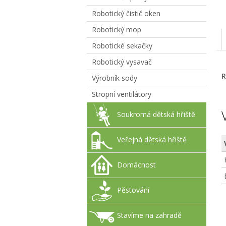
Robotický čistič oken
Robotický mop
Robotické sekačky
Robotický vysavač
R
Výrobník sody
Stropní ventilátory
Soukromá dětská hřiště
Veřejná dětská hřiště
Domácnost
Pěstování
Stavíme na zahradě