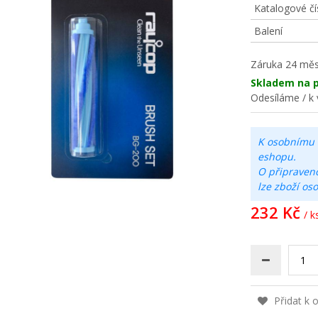
Katalogové čí
Balení
Záruka
24 měs
Skladem na p
Odesíláme / k 
K osobnímu 
eshopu.
O připraven
lze zboží os
232 Kč
/ k
Přidat k 