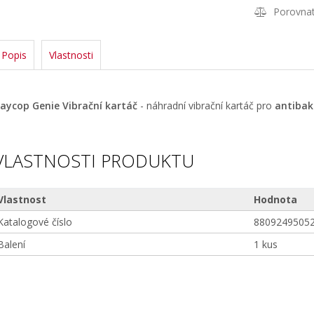
Porovna
Popis
Vlastnosti
aycop Genie Vibrační kartáč
- náhradní vibrační kartáč pro
antibak
VLASTNOSTI PRODUKTU
Vlastnost
Hodnota
Katalogové číslo
8809249505
Balení
1 kus