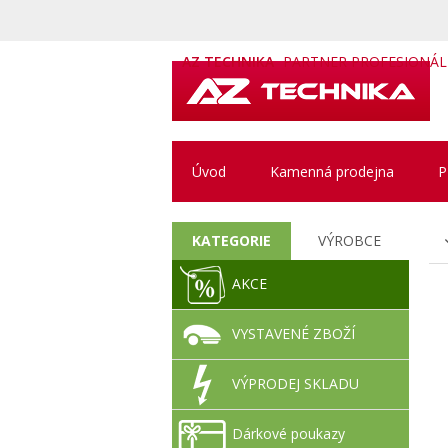
AZ TECHNIKA
PARTNER PROFESIONÁ
Úvod
Kamenná prodejna
P
KATEGORIE
VÝROBCE
AKCE
VYSTAVENÉ ZBOŽÍ
VÝPRODEJ SKLADU
Dárkové poukazy