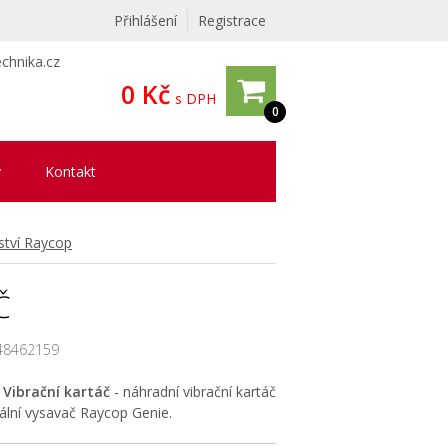
Přihlášení
Registrace
chnika.cz
0 Kč
s DPH
0
y
Kontakt
ství Raycop
Č
48462159
Vibrační kartáč
- náhradní vibrační kartáč
iální vysavač Raycop Genie.