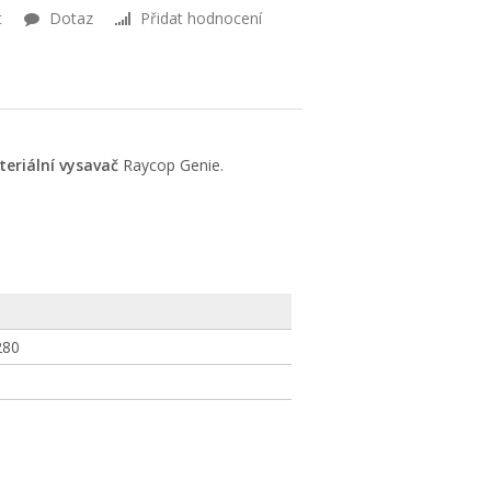
t
Dotaz
Přidat hodnocení
teriální vysavač
Raycop Genie.
280