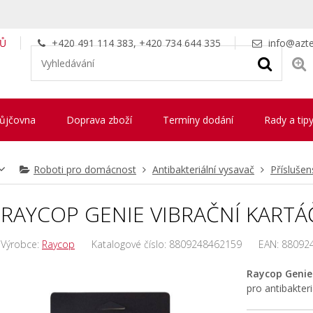
LŮ
+420 491 114 383, +420 734 644 335
info@azte
ůjčovna
Doprava zboží
Termíny dodání
Rady a tip
Roboti pro domácnost
Antibakteriální vysavač
Příslušen
RAYCOP GENIE VIBRAČNÍ KARTÁ
Výrobce:
Raycop
Katalogové číslo:
8809248462159
EAN:
88092
Raycop Genie 
pro antibakter