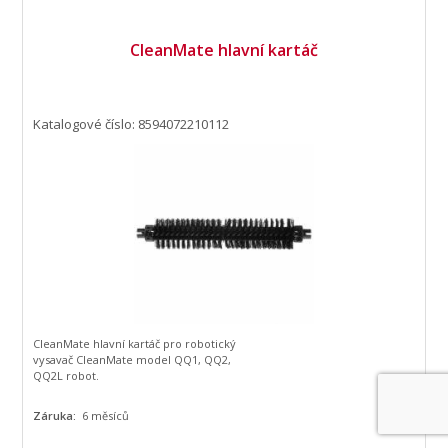
CleanMate hlavní kartáč
Katalogové číslo: 8594072210112
CleanMate hlavní kartáč pro robotický
vysavač CleanMate model QQ1, QQ2,
QQ2L robot.
Záruka:
6 měsíců