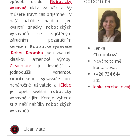
odborníka
způsob úklidu.
Robotický
vysavač
uklízí za Vás a Vy
můžete trávit čas příjemněji. V
naší nabídce najdete jen
kvalitní značky
robotických
vysavačů
se zajištěným
záručním i pozáručním
servisem.
Robotické vysavače
Lenka
iRobot Roomba
jsou kvalitní
Chroboková
klasikou americké výroby,
Neváhejte mě
Cleanmate
je levnější a
kontaktovat
jednodušší variantou
+420 734 644
robotického vysavače
pro
335
nenáročné uživatele a
iClebo
lenka.chrobokova@azt
je opět kvalitní
robotický
vysavač
z Jižní Koreje. Vyberte
si z naší nabídky
robotických
vysavačů
.
CleanMate