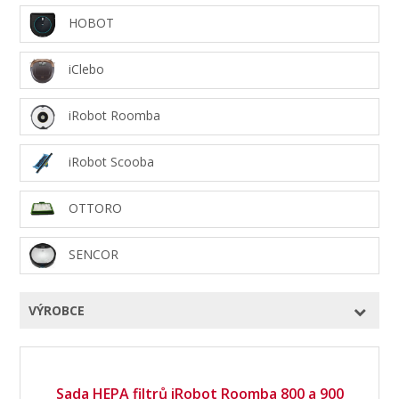
HOBOT
iClebo
iRobot Roomba
iRobot Scooba
OTTORO
SENCOR
VÝROBCE
Sada HEPA filtrů iRobot Roomba 800 a 900