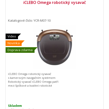
iCLEBO Omega robotický vysavač
Katalogové číslo: YCR-M07-10
Video
Novinka
Doprava zdarma
iCLEBO Omega robotický vysavač
s kamerovým navigačním systémem
Robotický vysavač iCLEBO Omega patří
mezi špičkové a kvalitní robotické
vysavače na trhu. Je konstruován pro
maximální výkon při úklidu podlah s
vizuálním širokoúhlým 130°
kamerovým navigačním systémem.
Inteligentní turbo automaticky zvýší sací
Skladem
výkon BLDC motoru na koberci.