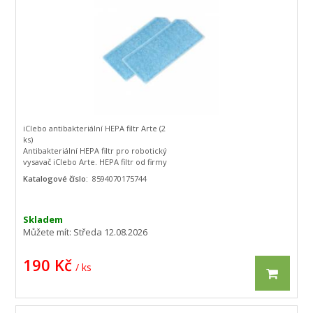
iClebo antibakteriální HEPA filtr Arte (2
ks)
Antibakteriální HEPA filtr pro robotický
vysavač iClebo Arte. HEPA filtr od firmy
Delastar Technolgies USA odfiltruje
Katalogové číslo:
8594070175744
jemný prach a alergeny. Obsah balení 2
ks.
Náhradní HEPA filtr pro robotický
vysavač:
Skladem
iClebo Arte
Můžete mít:
Středa 12.08.2026
iClebo Arte silver
190 Kč
/ ks