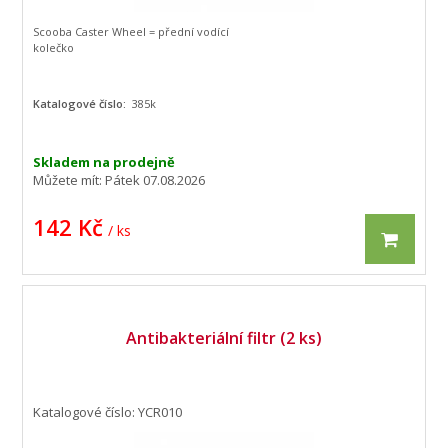
• 2x Mop z mikrovlákna
• 1x Návod
Scooba Caster Wheel = přední vodící
kolečko
Katalogové číslo:
385k
Skladem na prodejně
Můžete mít:
Pátek 07.08.2026
142 Kč
/ ks
Antibakteriální filtr (2 ks)
Katalogové číslo: YCR010