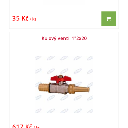
35 Kč
/ ks
Kulový ventil 1"2x20
617 Kč
/ ks