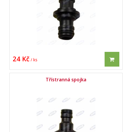
24 Kč
/ ks
Třístranná spojka