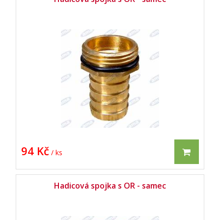
94 Kč
/ ks
Hadicová spojka s OR - samec