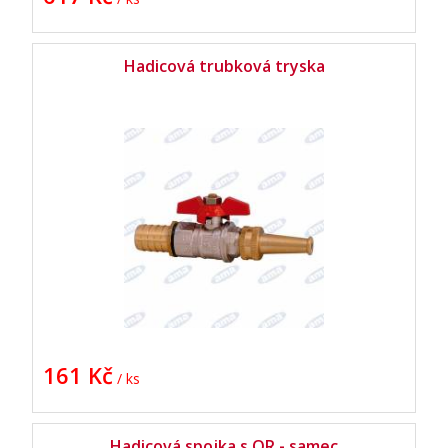
Hadicová trubková tryska
161 Kč
/ ks
Hadicová spojka s OR - samec