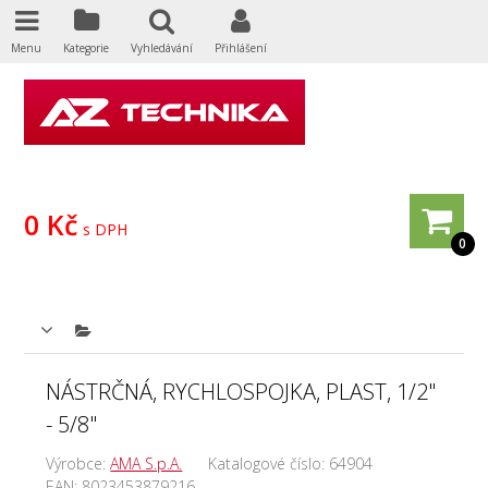
Menu
Kategorie
Vyhledávání
Přihlášení
0 Kč
s DPH
0
NÁSTRČNÁ, RYCHLOSPOJKA, PLAST, 1/2"
- 5/8"
Výrobce:
AMA S.p.A.
Katalogové číslo:
64904
EAN:
8023453879216